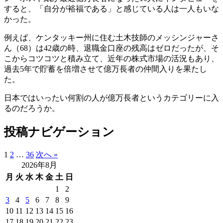
すると、「自分が裕福である」と感じている人は一人もいな
かった。
例えば、ケンタッキー州に住む土木技師のメッシンジャーさ
ん（68）は42歳の時、退職金口座の残高はゼロだったが、そ
こからコツコツと積み立て、近年の株式市場の活況もあり、
過去5年で貯蓄を倍増させて億万長者の仲間入りを果たし
た。
日本ではいったい何割の人が億万長者というカテゴリーに入
るのだろうか。
投稿ナビゲーション
1
2
…
36
次へ »
2026年8月
月
火
水
木
金
土
日
1
2
3
4
5
6
7
8
9
10
11
12
13
14
15
16
17
18
19
20
21
22
23