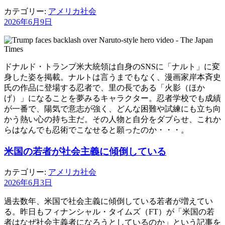
カテゴリー:
アメリカ社会
2026年6月9日
ドナルド・トランプ米大統領は自身のSNSに「ナルト」に変
身した姿を掲載。ナルトは言うまでもなく、漫画家岸本斉史
氏の作品に登場する忍者で、里の長である「火影（ほか
げ）」になることを夢みるキャラクター。忍者学校でも成績
が一番で、陽気で意志が強く、どんな困難や試練にも立ち向
かう熱い心の持ち主だ。その人物と自分をダブらせ、これか
らはなんでも忍術でこなせると願ったのか・・・。
米国の若者が社会主義に傾倒している
カテゴリー:
アメリカ社会
2026年6月3日
過去数年、米国で社会主義に傾倒している若者が増えてい
る。昨日もフィナンシャル・タイムズ（FT）が「米国の若
者はなぜ社会主義者になろうとしているのか」という記事を