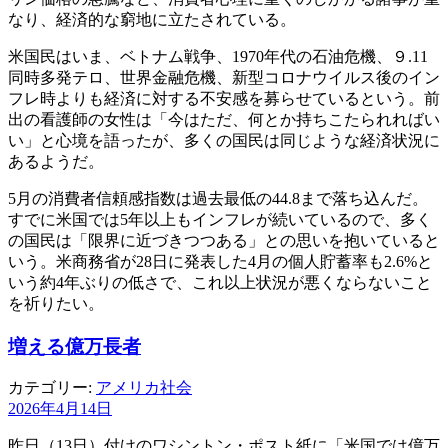
なり、経済的な窮地に立たされている。
米国民はいま、ベトナム戦争、1970年代の石油危機、９.11
同時多発テロ、世界金融危機、新型コロナウイルス後のイン
フレ時よりも経済に対する不安感を募らせているという。前
出の看護師の女性は「今はただ、何とか持ちこたられればい
い」と心境を語ったが、多くの国民は同じような経済状況に
あるようだ。
5月の消費者信頼感指数は過去最低の44.8まで落ち込んだ。
すでに米国では5年以上もインフレが続いているので、多く
の国民は「限界に近づきつつある」との思いを抱いていると
いう。米商務省が28日に発表した4月の個人貯蓄率も2.6%と
いう約4年ぶりの低さで、これ以上状況が悪くならないこと
を祈りたい。
増える億万長者
カテゴリー:
アメリカ社会
2026年4月14日
昨日（13日）付けのワシントン・ポスト紙に「米国では億万