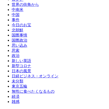
世界の街角から
中南米
中国
事件
今日のお宝
北朝鮮
国際事情
国際政治
思い込み
思索
政治
新しい英語
新型コロナ
日本の風景
日経ビジネス・オンライン
未分類
東京五輪
無性に食べたくなるもの
経済
雑感