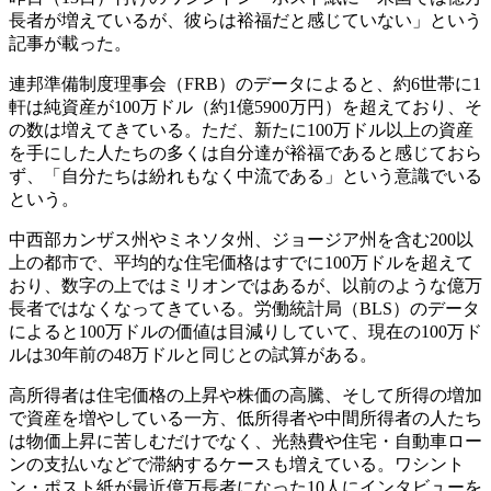
長者が増えているが、彼らは裕福だと感じていない」という
記事が載った。
連邦準備制度理事会（FRB）のデータによると、約6世帯に1
軒は純資産が100万ドル（約1億5900万円）を超えており、そ
の数は増えてきている。ただ、新たに100万ドル以上の資産
を手にした人たちの多くは自分達が裕福であると感じておら
ず、「自分たちは紛れもなく中流である」という意識でいる
という。
中西部カンザス州やミネソタ州、ジョージア州を含む200以
上の都市で、平均的な住宅価格はすでに100万ドルを超えて
おり、数字の上ではミリオンではあるが、以前のような億万
長者ではなくなってきている。労働統計局（BLS）のデータ
によると100万ドルの価値は目減りしていて、現在の100万ド
ルは30年前の48万ドルと同じとの試算がある。
高所得者は住宅価格の上昇や株価の高騰、そして所得の増加
で資産を増やしている一方、低所得者や中間所得者の人たち
は物価上昇に苦しむだけでなく、光熱費や住宅・自動車ロー
ンの支払いなどで滞納するケースも増えている。ワシント
ン・ポスト紙が最近億万長者になった10人にインタビューを