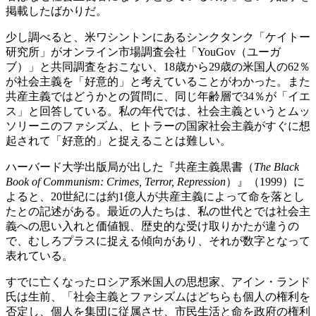
掲載したばかりだ。
少し調べると、米ワシントンにあるシンクタンク「ケイトー
研究所」がオンライン市場調査会社「YouGov（ユーガ
ブ）」と共同調査をおこない、18歳から29歳の米国人の62％
が社会主義を「好意的」と考えていることがわかった。また
共産主義ではどうかとの質問に、同じ年齢層で34％が「イエ
ス」と回答している。私の年代では、社会主義というとムッ
ソリーニのファシズム、ヒトラーの国家社会主義がすぐに想
起されて「好意的」と捉えることは難しい。
ハーバード大学出版局が出した『共産主義黒書（
The Black
Book of Communism: Crimes, Terror, Repression
）』（1999）に
よると、20世紀には約1億人が共産主義によって命を落とし
たとの記述がある。最近の人たちは、私の世代とでは社会主
義への思い入れと価値観、歴史的な受け取りかたが違うの
で、むしろプラスに捉える傾向があり、それが数字となって
表れている。
すでに亡くなったロシア系米国人の思想家、アイン・ランド
氏は生前、「社会主義とファシズムはどちらも個人の権利を
否定し、個人を集団に従属させ、市民生活と命を政府の権利