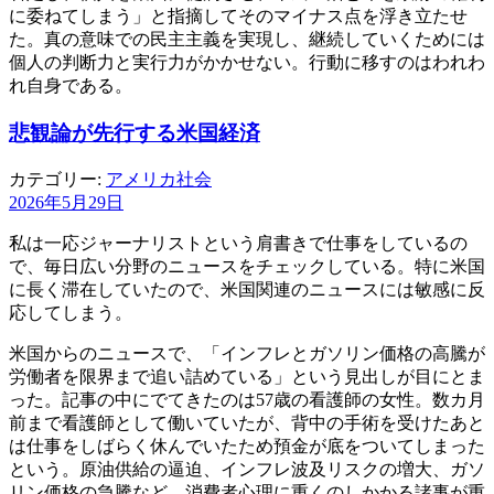
に委ねてしまう」と指摘してそのマイナス点を浮き立たせ
た。真の意味での民主主義を実現し、継続していくためには
個人の判断力と実行力がかかせない。行動に移すのはわれわ
れ自身である。
悲観論が先行する米国経済
カテゴリー:
アメリカ社会
2026年5月29日
私は一応ジャーナリストという肩書きで仕事をしているの
で、毎日広い分野のニュースをチェックしている。特に米国
に長く滞在していたので、米国関連のニュースには敏感に反
応してしまう。
米国からのニュースで、「インフレとガソリン価格の高騰が
労働者を限界まで追い詰めている」という見出しが目にとま
った。記事の中にでてきたのは57歳の看護師の女性。数カ月
前まで看護師として働いていたが、背中の手術を受けたあと
は仕事をしばらく休んでいたため預金が底をついてしまった
という。原油供給の逼迫、インフレ波及リスクの増大、ガソ
リン価格の急騰など、消費者心理に重くのしかかる諸事が重