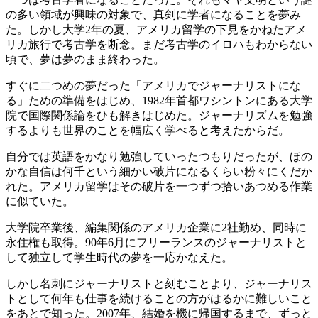
の多い領域が興味の対象で、真剣に学者になることを夢み
た。しかし大学2年の夏、アメリカ留学の下見をかねたアメ
リカ旅行で考古学を断念。まだ考古学のイロハもわからない
頃で、夢は夢のまま終わった。
すぐに二つめの夢だった「アメリカでジャーナリストにな
る」ための準備をはじめ、1982年首都ワシントンにある大学
院で国際関係論をひも解きはじめた。ジャーナリズムを勉強
するよりも世界のことを幅広く学べると考えたからだ。
自分では英語をかなり勉強していったつもりだったが、ほの
かな自信は何千という細かい破片になるくらい粉々にくだか
れた。アメリカ留学はその破片を一つずつ拾いあつめる作業
に似ていた。
大学院卒業後、編集関係のアメリカ企業に2社勤め、同時に
永住権も取得。90年6月にフリーランスのジャーナリストと
して独立して学生時代の夢を一応かなえた。
しかし名刺にジャーナリストと刻むことより、ジャーナリス
トとして何年も仕事を続けることの方がはるかに難しいこと
をあとで知った。2007年、結婚を機に帰国するまで、ずっと