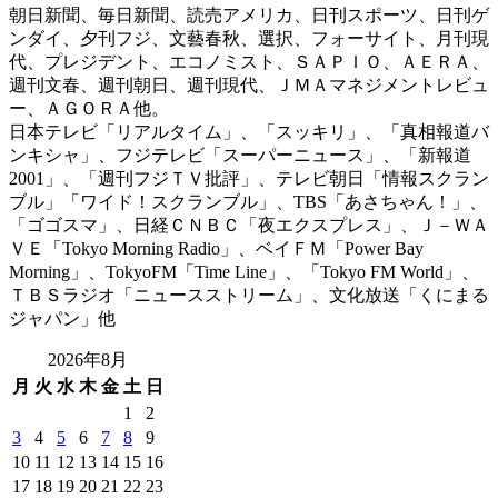
朝日新聞、毎日新聞、読売アメリカ、日刊スポーツ、日刊ゲ
ンダイ、夕刊フジ、文藝春秋、選択、フォーサイト、月刊現
代、プレジデント、エコノミスト、ＳＡＰＩＯ、ＡＥＲＡ、
週刊文春、週刊朝日、週刊現代、ＪＭＡマネジメントレビュ
ー、ＡＧＯＲＡ他。
日本テレビ「リアルタイム」、「スッキリ」、「真相報道バ
ンキシャ」、フジテレビ「スーパーニュース」、「新報道
2001」、「週刊フジＴＶ批評」、テレビ朝日「情報スクラン
ブル」「ワイド！スクランブル」、TBS「あさちゃん！」、
「ゴゴスマ」、日経ＣＮＢＣ「夜エクスプレス」、Ｊ－ＷＡ
ＶＥ「Tokyo Morning Radio」、ベイＦＭ「Power Bay
Morning」、TokyoFM「Time Line」、「Tokyo FM World」、
ＴＢＳラジオ「ニュースストリーム」、文化放送「くにまる
ジャパン」他
2026年8月
月
火
水
木
金
土
日
1
2
3
4
5
6
7
8
9
10
11
12
13
14
15
16
17
18
19
20
21
22
23