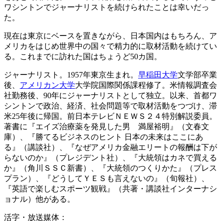
ワシントンでジャーナリストを続けられたことは幸いだっ
た。
現在は東京にベースを置きながら、日本国内はもちろん、ア
メリカをはじめ世界中の国々で精力的に取材活動を続けてい
る。これまでに訪れた国はちょうど50カ国。
ジャーナリスト。1957年東京生まれ。
早稲田大学
文学部卒業
後、
アメリカン大学
大学院国際関係課程修了。米情報調査会
社勤務後、90年にジャーナリストとして独立。以来、首都ワ
シントンで政治、経済、社会問題等で取材活動をつづけ、滞
米25年後に帰国。前日本テレビＮＥＷＳ２４特別解説委員。
著書に『エイズ治療薬を発見した男 満屋裕明』（文春文
庫）、『勝てるビジネスのヒント 日本の未来はここにあ
る』（講談社）、『なぜアメリカ金融エリートの報酬は下が
らないのか』（プレジデント社）、『大統領はカネで買える
か』（角川ＳＳＣ新書）、『大統領のつくりかた』（プレス
プラン）、『どうしてＹＥＳも言えないの』（旬報社）、
『英語で楽しむスポーツ観戦』（共著・講談社インターナシ
ョナル）他がある。
活字・放送媒体：