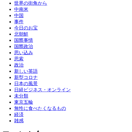
世界の街角から
中南米
中国
事件
今日のお宝
北朝鮮
国際事情
国際政治
思い込み
思索
政治
新しい英語
新型コロナ
日本の風景
日経ビジネス・オンライン
未分類
東京五輪
無性に食べたくなるもの
経済
雑感