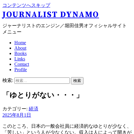
コンテンツへスキップ
JOURNALIST DYNAMO
ジャーナリストのエンジン／堀田佳男オフィシャルサイト
メニュー
Home
About
Books
Links
Contact
Profile
検索:
「ゆとりがない・・・」
カテゴリー:
経済
2025年8月1日
このところ、日本の一般会社員に経済的なゆとりが少なく、
「苦しい」という人が少なくない。収入は人によって開きが