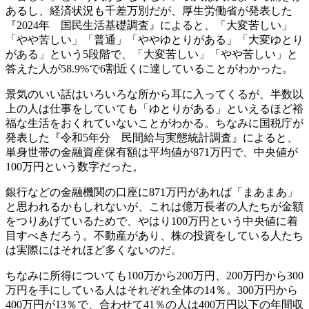
あるし、経済状況も千差万別だが、厚生労働省が発表した
『2024年 国民生活基礎調査』によると、「大変苦しい」
「やや苦しい」「普通」「ややゆとりがある」「大変ゆとり
がある」という5段階で、「大変苦しい」「やや苦しい」と
答えた人が58.9%で6割近くに達していることがわかった。
景気のいい話はいろいろな所から耳に入ってくるが、半数以
上の人は仕事をしていても「ゆとりがある」といえるほど裕
福な生活をおくれていないことがわかる。ちなみに国税庁が
発表した『令和5年分 民間給与実態統計調査』によると、
単身世帯の金融資産保有額は平均値が871万円で、中央値が
100万円という数字だった。
銀行などの金融機関の口座に871万円があれば「まあまあ」
と思われるかもしれないが、これは億万長者の人たちが金額
をつりあげているためで、やはり100万円という中央値に着
目すべきだろう。不動産があり、株の投資をしている人たち
は実際にはそれほど多くないのだ。
ちなみに所得についても100万から200万円、200万円から300
万円を手にしている人はそれぞれ全体の14％。300万円から
400万円が13％で、合わせて41％の人は400万円以下の年間収