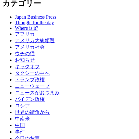
カテゴリー
Japan Business Press
Thought for the day
Where is it?
アフリカ
アメリカ大統領選
アメリカ社会
ウチの猫
お知らせ
キックオフ
タクシーの中へ
トランプ政権
ニューウェーブ
ニュースがおつまみ
バイデン政権
ロシア
世界の街角から
中南米
中国
事件
今日のお宝