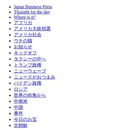
Japan Business Press
Thought for the day
Where is it?
アフリカ
アメリカ大統領選
アメリカ社会
ウチの猫
お知らせ
キックオフ
タクシーの中へ
トランプ政権
ニューウェーブ
ニュースがおつまみ
バイデン政権
ロシア
世界の街角から
中南米
中国
事件
今日のお宝
北朝鮮