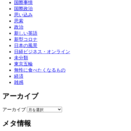
国際事情
国際政治
思い込み
思索
政治
新しい英語
新型コロナ
日本の風景
日経ビジネス・オンライン
未分類
東京五輪
無性に食べたくなるもの
経済
雑感
アーカイブ
アーカイブ
メタ情報