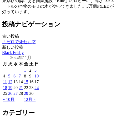
東京駅の隣にある商業施設「Kitte」のロビーに、高さ13.5メ
ートルの本物のモミの木がやってきました。3万個のLEDが
灯っています。
投稿ナビゲーション
古い投稿
『ゼロで死ね』(2)
新しい投稿
Black Friday
2024年11月
月
火
水
木
金
土
日
1
2
3
4
5
6
7
8
9
10
11
12
13
14
15
16
17
18
19
20
21
22
23
24
25
26
27
28
29
30
« 10月
12月 »
カテゴリー