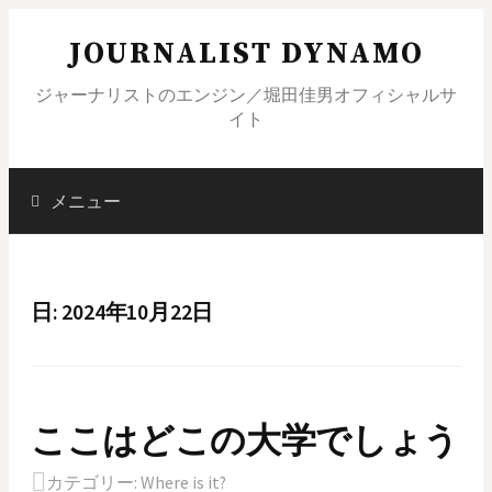
コ
JOURNALIST DYNAMO
ン
テ
ジャーナリストのエンジン／堀田佳男オフィシャルサ
ン
イト
ツ
へ
ス
メニュー
検
キ
ッ
索
プ
日: 2024年10月22日
:
ここはどこの大学でしょう
カテゴリー:
Where is it?