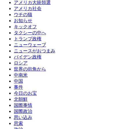
アメリカ大統領選
アメリカ社会
ウチの猫
お知らせ
キックオフ
タクシーの中へ
トランプ政権
ニューウェーブ
ニュースがおつまみ
バイデン政権
ロシア
世界の街角から
中南米
中国
事件
今日のお宝
北朝鮮
国際事情
国際政治
思い込み
思索