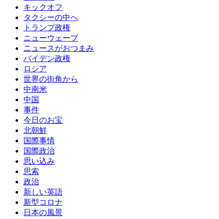
キックオフ
タクシーの中へ
トランプ政権
ニューウェーブ
ニュースがおつまみ
バイデン政権
ロシア
世界の街角から
中南米
中国
事件
今日のお宝
北朝鮮
国際事情
国際政治
思い込み
思索
政治
新しい英語
新型コロナ
日本の風景