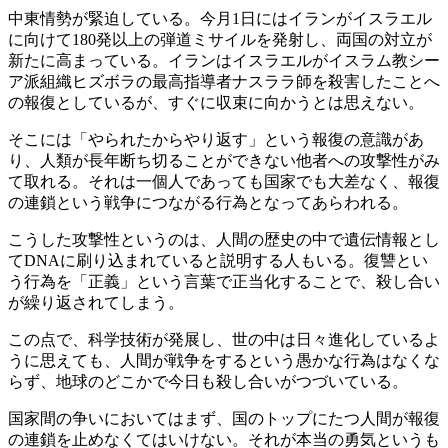
中東情勢が緊迫している。今月1日にはイランがイスラエル
に向けて180発以上の弾道ミサイルを発射し、両国の対立が
新たに高まっている。イランはイスラエルがイスラム教シー
ア派組織ヒズボラの最高指導者ナスララ師を殺害したことへ
の報復としているが、すぐに収束に向かうとは思えない。
そこには「やられたからやり返す」という報復の意識があ
り、人類が長年断ち切ることができない他者への攻撃性がみ
て取れる。それは一個人であっても国家でも大差なく、報復
の連鎖という戦争につながる行為となってあらわれる。
こうした攻撃性というのは、人間の歴史の中で遺伝情報とし
てDNAに刷り込まれていると説明する人もいる。復讐とい
う行為を「正義」という言葉で正当化することで、殺し合い
が繰り返されてしまう。
この点で、科学技術が発展し、世の中は日々進化しているよ
うに思えても、人間が戦争をするという愚かな行為はなくな
らず、地球のどこかで今日も殺し合いがつづいている。
国家間の争いにおいてはまず、国のトップにたつ人間が報復
の連鎖を止めなくてはいけない。それが本当の勇気というも