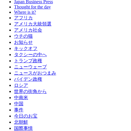
Japan Business Press
Thought for the day
Where is it?
アフリカ
アメリカ大統領選
アメリカ社会
ウチの猫
お知らせ
キックオフ
タクシーの中へ
トランプ政権
ニューウェーブ
ニュースがおつまみ
バイデン政権
ロシア
世界の街角から
中南米
中国
事件
今日のお宝
北朝鮮
国際事情