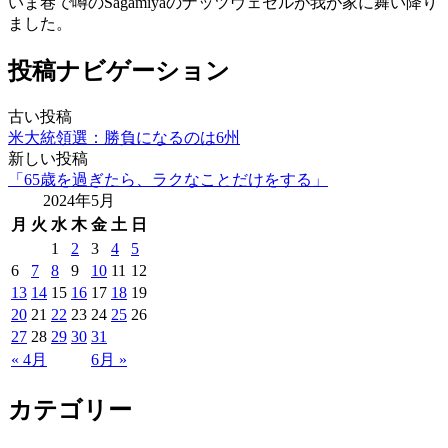
いま巷で噂のSagamiyaのナッツヴェセルが我が家に舞い降り
ました。
投稿ナビゲーション
古い投稿
米大統領選：勝負になるのは6州
新しい投稿
「65歳を過ぎたら、ラクなことだけをする」
2024年5月
月
火
水
木
金
土
日
1
2
3
4
5
6
7
8
9
10
11
12
13
14
15
16
17
18
19
20
21
22
23
24
25
26
27
28
29
30
31
« 4月
6月 »
カテゴリー