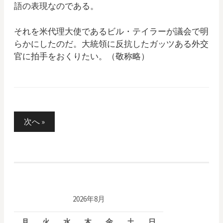
語の表現なのである。
それを米代理大使であるビル・テイラーが議会で明
らかにしたのだ。大統領に反抗したガッツある外交
官に拍手をおくりたい。（敬称略）
次へ »
投
稿
ナ
ビ
2026年8月
ゲ
月
火
水
木
金
土
日