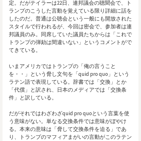
定。だがテイラーは22日、連邦議会の聴聞会で、ト
ランプのこうした言動を覚えている限り詳細に話を
したのだ。普通は公聴会という一般にも開放された
スタイルで行われるが、今回は密会で、参加者は連
邦議員のみ。同席していた議員たちからは「これで
トランプの弾劾は間違いない」というコメントがで
てきている。
いまアメリカではトランプの「俺の言うこと
を・・」という脅し文句を「quid pro quo」という
ラテン語で表現している。辞書では「交換」とか
「代償」と訳され、日本のメディアでは「交換条
件」と訳している。
だがそれではわざわざquid pro quoという言葉を使
う意味がない。単なる交換条件では意味がぼやけ
る。本来の意味は「脅して交換条件を迫る」であ
り、トランプのマフィアまがいの言動がこのラテン