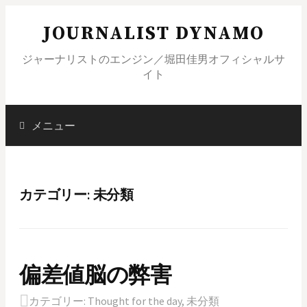
コ
JOURNALIST DYNAMO
ン
テ
ジャーナリストのエンジン／堀田佳男オフィシャルサ
ン
イト
ツ
へ
ス
メニュー
検
キ
ッ
索
プ
カテゴリー: 未分類
:
偏差値脳の弊害
カテゴリー:
Thought for the day
,
未分類