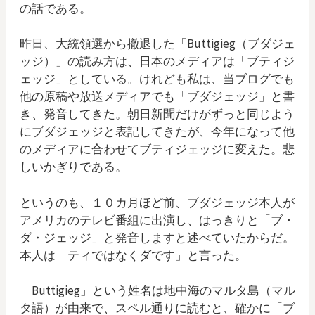
の話である。
昨日、大統領選から撤退した「Buttigieg（ブダジェ
ッジ）」の読み方は、日本のメディアは「ブティジ
ェッジ」としている。けれども私は、当ブログでも
他の原稿や放送メディアでも「ブダジェッジ」と書
き、発音してきた。朝日新聞だけがずっと同じよう
にブダジェッジと表記してきたが、今年になって他
のメディアに合わせてブティジェッジに変えた。悲
しいかぎりである。
というのも、１０カ月ほど前、ブダジェッジ本人が
アメリカのテレビ番組に出演し、はっきりと「ブ・
ダ・ジェッジ」と発音しますと述べていたからだ。
本人は「ティではなくダです」と言った。
「Buttigieg」という姓名は地中海のマルタ島（マル
タ語）が由来で、スペル通りに読むと、確かに「ブ