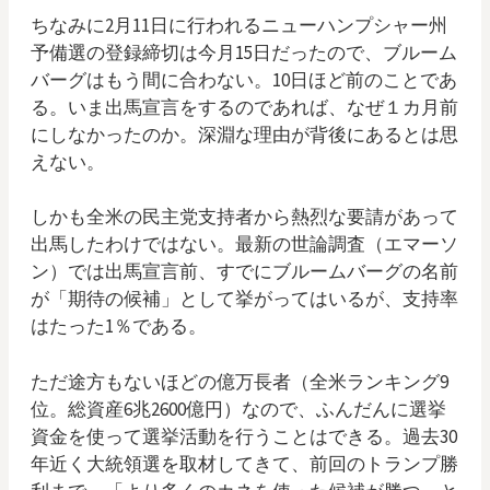
ちなみに2月11日に行われるニューハンプシャー州
予備選の登録締切は今月15日だったので、ブルーム
バーグはもう間に合わない。10日ほど前のことであ
る。いま出馬宣言をするのであれば、なぜ１カ月前
にしなかったのか。深淵な理由が背後にあるとは思
えない。
しかも全米の民主党支持者から熱烈な要請があって
出馬したわけではない。最新の世論調査（エマーソ
ン）では出馬宣言前、すでにブルームバーグの名前
が「期待の候補」として挙がってはいるが、支持率
はたった1％である。
ただ途方もないほどの億万長者（全米ランキング9
位。総資産6兆2600億円）なので、ふんだんに選挙
資金を使って選挙活動を行うことはできる。過去30
年近く大統領選を取材してきて、前回のトランプ勝