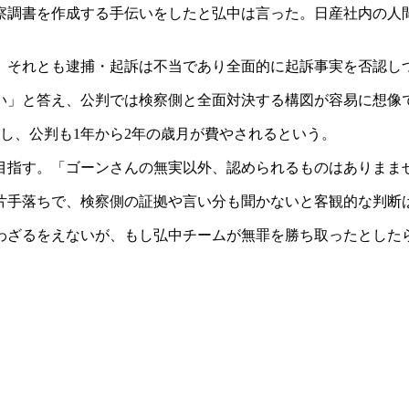
察調書を作成する手伝いをしたと弘中は言った。日産社内の人
、それとも逮捕・起訴は不当であり全面的に起訴事実を否認し
い」と答え、公判では検察側と全面対決する構図が容易に想像
し、公判も1年から2年の歳月が費やされるという。
目指す。「ゴーンさんの無実以外、認められるものはありまま
片手落ちで、検察側の証拠や言い分も聞かないと客観的な判断
わざるをえないが、もし弘中チームが無罪を勝ち取ったとした