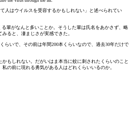
e the virus through the air.
介して人はウイルスを受容するかもしれない」と述べられてい
くる輩がなんと多いことか。そうした輩は氏名をあかさず、略
てみると、凄まじさが実感できた。
くらいで、その前は年間200本くらいなので、過去30年だけで
たかもしれない。だがいはま本当に蚊に刺されたくらいのこと
、私の前に現れる勇気がある人はどれくらいいるのか。