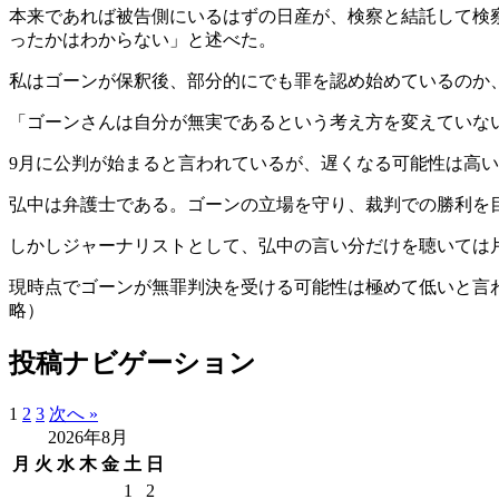
本来であれば被告側にいるはずの日産が、検察と結託して検
ったかはわからない」と述べた。
私はゴーンが保釈後、部分的にでも罪を認め始めているのか
「ゴーンさんは自分が無実であるという考え方を変えていな
9月に公判が始まると言われているが、遅くなる可能性は高い
弘中は弁護士である。ゴーンの立場を守り、裁判での勝利を
しかしジャーナリストとして、弘中の言い分だけを聴いては
現時点でゴーンが無罪判決を受ける可能性は極めて低いと言
略）
投稿ナビゲーション
1
2
3
次へ »
2026年8月
月
火
水
木
金
土
日
1
2