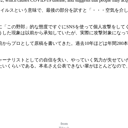
2, which causes COVID-19 disease, and suggests that people may acquir
コロナウイルスという意味で、最後の部分を訳すと「・・・空気を
に「この野郎」的な態度ですぐにSNSを使って個人攻撃をして
うした現象は以前から承知していたが、実際に攻撃対象になっ
前からプロとして原稿を書いてきた。過去10年ほどは年間280本
ジャーナリストとしての自信を失い、やっていく気力が失せてい
たいくらいである。本名さえ公表できない輩がほとんどなので
from