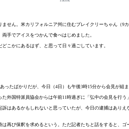
Tiktok
りません。米カリフォルニア州に住むブレイクリーちゃん（9
、両手でアイスをつかんで食べはじめました。
だどこかにあるはず、と思って日々過ごしています。
あったばかりだが、今日（4日）も午後3時15分から会見が組
った外国特派員協会からは午前11時過ぎに「弘中の会見を行う
追起訴はあるかもしれないと思っていたが、今日の逮捕はあり
時は再び保釈を求めるという。ただ記者たちと話をすると、ゴ