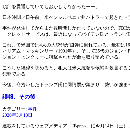
頭部を貫通していてもおかしくなかったーー。
日本時間14日午前、米ペンシルベニア州バトラーで起きた
事件が発生してからまだ数時間しかたっていないので、FB
ークレットサービスは、最近になってバイデン氏とトランプ
これまで米国では4人の大統領が凶弾に倒れている。最初は16代
ィリアム・マッキンリー（1901年）、そして35代のジョン
ジョン・ヒンクリーに狙撃されたが命を取り留めている。
こうした経緯を眺めると、犯人は米大統領や候補を殺害する
犯罪である。
今後、命拾いしたトランプ氏に同情票が集まり、勢いが強ま
誤報、その後
カテゴリー:
事件
2020年3月18日
連載をしているウェブメディア「JBpress」に今月14日