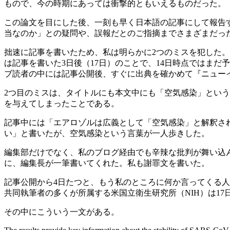
もので、今の時期にあっては衝撃的ともいえるものだった。
この論文を目にした後、一刻も早く日本語の記事にして報告
当なのか」との疑問や、誤報だとのご指摘までさまざまだっ
拙速に記事を書いたため、私は明らかに2つのミスを犯した
は記事を書いた3日後（17日）のことで、14日時点ではまだ
ブ読者の中には記事公開後、すぐに出典を確かめて『ニュー
2つ目のミスは、タイトルにも本文中にも「空気感染」とい
を与えてしまったことである。
記事中には「エアロゾルは広義として「空気感染」と解釈さ
い」と書いたが、空気感染という言葉が一人歩きした。
編集部だけでなく、私のブログ経由でも辛辣な批判が舞い込
に、編集長が一筆書いてくれた。私も謝罪文を書いた。
記事公開から4日たつと、もう私のところに何か言ってくる
共同執筆者の多くが所属する米国立衛生研究所（NIH）は1
その中にこういう一文がある。