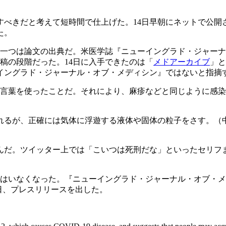
すべきだと考えて短時間で仕上げた。14日早朝にネットで公開
た。
。一つは論文の出典だ。米医学誌『ニューイングラド・ジャー
予稿の段階だった。14日に入手できたのは「
メドアーカイブ
」と
イングラド・ジャーナル・オブ・メディシン』ではないと指摘
う言葉を使ったことだ。それにより、麻疹などと同じように感
れるが、正確には気体に浮遊する液体や固体の粒子をさす。（
んだ。ツイッター上では「こいつは死刑だな」といったセリフ
人はいなくなった。『ニューイングラド・ジャーナル・オブ・
7日、プレスリリースを出した。