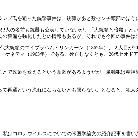
トランプ氏を狙った銃撃事件は、銃弾があと数センチ頭部のほう
Iは犯人の名前も銃器も公表していないが、「大統領と暗殺」と
氏の警備を強化したとの情報もあるが、それでも今回の事件は
大統領のエイブラハム・リンカーン（1865年）、２人目が20
・F・ケネディ（1963年）である。死亡しなくとも、26代セオ
ことで政策を変えるという意図があるようだが、単独犯は精神
って再選という流れにならないとも限らない。となると、犯人
（土）、私はコロナウイルスについての米医学論文の紹介記事を