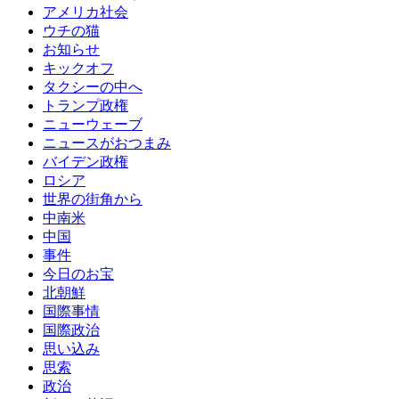
アメリカ社会
ウチの猫
お知らせ
キックオフ
タクシーの中へ
トランプ政権
ニューウェーブ
ニュースがおつまみ
バイデン政権
ロシア
世界の街角から
中南米
中国
事件
今日のお宝
北朝鮮
国際事情
国際政治
思い込み
思索
政治