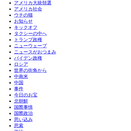
アメリカ大統領選
アメリカ社会
ウチの猫
お知らせ
キックオフ
タクシーの中へ
トランプ政権
ニューウェーブ
ニュースがおつまみ
バイデン政権
ロシア
世界の街角から
中南米
中国
事件
今日のお宝
北朝鮮
国際事情
国際政治
思い込み
思索