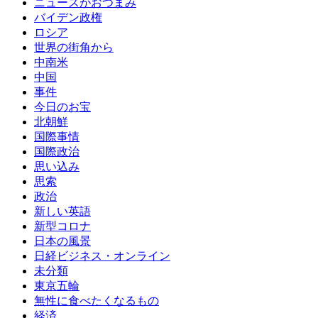
ニュースがおつまみ
バイデン政権
ロシア
世界の街角から
中南米
中国
事件
今日のお宝
北朝鮮
国際事情
国際政治
思い込み
思索
政治
新しい英語
新型コロナ
日本の風景
日経ビジネス・オンライン
未分類
東京五輪
無性に食べたくなるもの
経済