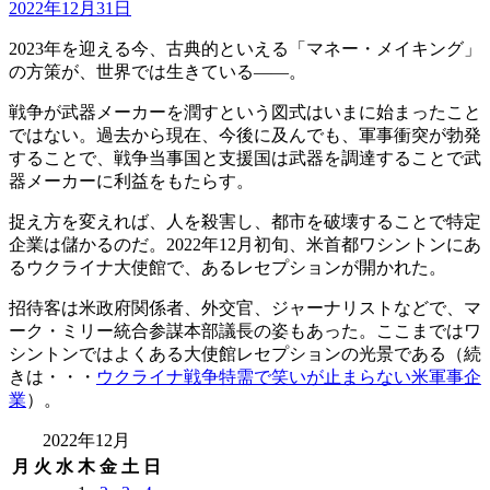
2022年12月31日
2023年を迎える今、古典的といえる「マネー・メイキング」
の方策が、世界では生きている――。
戦争が武器メーカーを潤すという図式はいまに始まったこと
ではない。過去から現在、今後に及んでも、軍事衝突が勃発
することで、戦争当事国と支援国は武器を調達することで武
器メーカーに利益をもたらす。
捉え方を変えれば、人を殺害し、都市を破壊することで特定
企業は儲かるのだ。2022年12月初旬、米首都ワシントンにあ
るウクライナ大使館で、あるレセプションが開かれた。
招待客は米政府関係者、外交官、ジャーナリストなどで、マ
ーク・ミリー統合参謀本部議長の姿もあった。ここまではワ
シントンではよくある大使館レセプションの光景である（続
きは・・・
ウクライナ戦争特需で笑いが止まらない米軍事企
業
）。
2022年12月
月
火
水
木
金
土
日