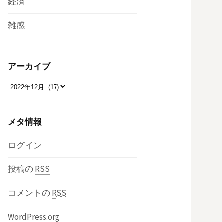
経済
雑感
アーカイブ
ア
ー
カ
メタ情報
イ
ブ
ログイン
投稿の
RSS
コメントの
RSS
WordPress.org