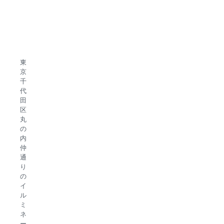
東
京
千
代
田
区
丸
の
内
仲
通
り
の
イ
ル
ミ
ネ
ー