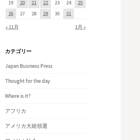
19
20
21
22
23
24
25
26
27
28
29
30
31
« 11月
1月 »
カテゴリー
Japan Business Press
Thought for the day
Where is it?
アフリカ
アメリカ大統領選