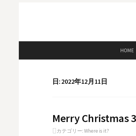
コ
ン
テ
ン
ツ
へ
HOME
ス
キ
ッ
プ
日: 2022年12月11日
Merry Christmas 
カテゴリー:
Where is it?