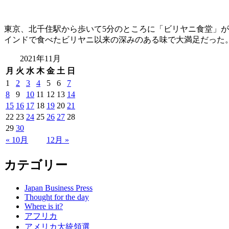
東京、北千住駅から歩いて5分のところに「ビリヤニ食堂」が
インドで食べたビリヤニ以来の深みのある味で大満足だった
2021年11月
月
火
水
木
金
土
日
1
2
3
4
5
6
7
8
9
10
11
12
13
14
15
16
17
18
19
20
21
22
23
24
25
26
27
28
29
30
« 10月
12月 »
カテゴリー
Japan Business Press
Thought for the day
Where is it?
アフリカ
アメリカ大統領選