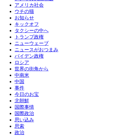
アメリカ社会
ウチの猫
お知らせ
キックオフ
タクシーの中へ
トランプ政権
ニューウェーブ
ニュースがおつまみ
バイデン政権
ロシア
世界の街角から
中南米
中国
事件
今日のお宝
北朝鮮
国際事情
国際政治
思い込み
思索
政治