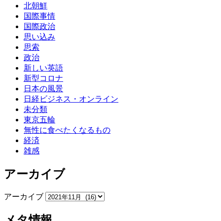
北朝鮮
国際事情
国際政治
思い込み
思索
政治
新しい英語
新型コロナ
日本の風景
日経ビジネス・オンライン
未分類
東京五輪
無性に食べたくなるもの
経済
雑感
アーカイブ
アーカイブ
メタ情報