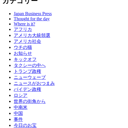
カテゴリー
Japan Business Press
Thought for the day
Where is it?
アフリカ
アメリカ大統領選
アメリカ社会
ウチの猫
お知らせ
キックオフ
タクシーの中へ
トランプ政権
ニューウェーブ
ニュースがおつまみ
バイデン政権
ロシア
世界の街角から
中南米
中国
事件
今日のお宝