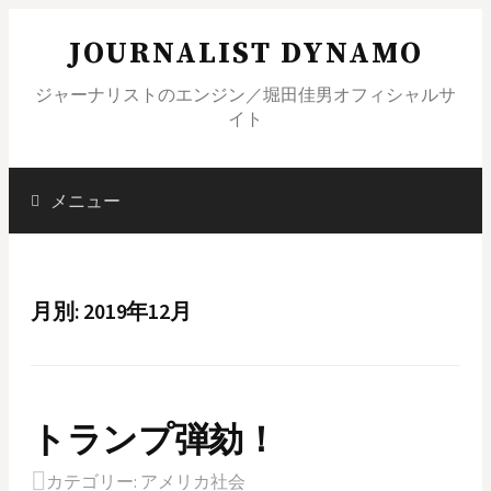
コ
JOURNALIST DYNAMO
ン
テ
ジャーナリストのエンジン／堀田佳男オフィシャルサ
ン
イト
ツ
へ
ス
メニュー
検
キ
ッ
索
プ
月別: 2019年12月
:
トランプ弾劾！
カテゴリー:
アメリカ社会