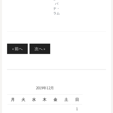
バ
ナ・
ラム
« 前へ
次へ »
投
稿
ナ
ビ
2019年12月
ゲ
月
火
水
木
金
土
日
ー
1