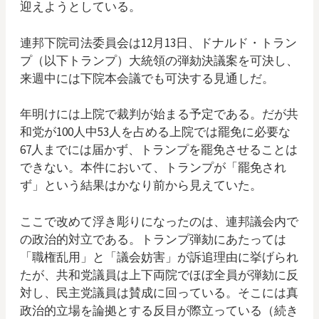
迎えようとしている。
連邦下院司法委員会は12月13日、ドナルド・トラン
プ（以下トランプ）大統領の弾劾決議案を可決し、
来週中には下院本会議でも可決する見通しだ。
年明けには上院で裁判が始まる予定である。だが共
和党が100人中53人を占める上院では罷免に必要な
67人までには届かず、トランプを罷免させることは
できない。本件において、トランプが「罷免され
ず」という結果はかなり前から見えていた。
ここで改めて浮き彫りになったのは、連邦議会内で
の政治的対立である。トランプ弾劾にあたっては
「職権乱用」と「議会妨害」が訴追理由に挙げられ
たが、共和党議員は上下両院でほぼ全員が弾劾に反
対し、民主党議員は賛成に回っている。そこには真
政治的立場を論拠とする反目が際立っている（続き