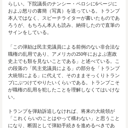
らしい。下院議長のナンシー・ペロシに6ページに
およぶ怒りの書簡（写真）を送っている。トランプ
本人ではなく、スピーチライターが書いたものであ
ろうが、もちろん本人も読み、納得したので直筆の
サインをしている。
「この弾劾は民主党議員による前例のない非合法な
職権の乱用であり、アメリカの250年におよぶ憲政
史上でも類を見ないことである」と述べている。こ
の段落の「民主党議員による」の部分を「トランプ
大統領による」に代えて、そのままそっくりトラン
プにぶつけてやりたいくらいである。トランプこそ
が職権の乱用を犯したことを理解しなくてはいけな
い。
トランプを弾劾訴追しなければ、将来の大統領が
「これくらいのことはやって構わない」と思うこと
になり、断固として弾劾手続きを進めるべきであ