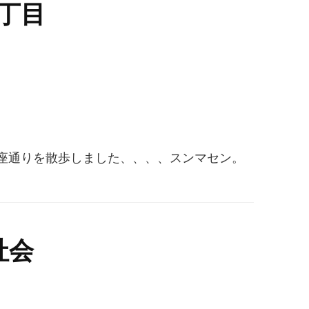
丁目
座通りを散歩しました、、、、スンマセン。
社会