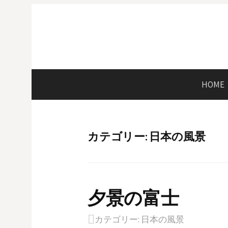
コ
ン
テ
ン
ツ
へ
HOME
ス
キ
ッ
プ
カテゴリー: 日本の風景
夕景の富士
カテゴリー:
日本の風景