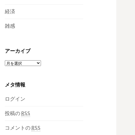
経済
雑感
アーカイブ
ア
ー
カ
メタ情報
イ
ブ
ログイン
投稿の
RSS
コメントの
RSS