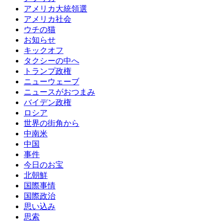
アメリカ大統領選
アメリカ社会
ウチの猫
お知らせ
キックオフ
タクシーの中へ
トランプ政権
ニューウェーブ
ニュースがおつまみ
バイデン政権
ロシア
世界の街角から
中南米
中国
事件
今日のお宝
北朝鮮
国際事情
国際政治
思い込み
思索