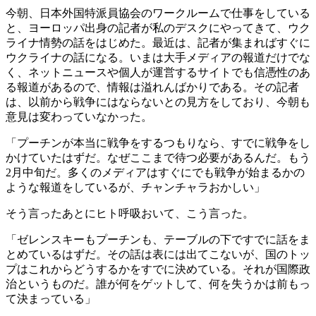
今朝、日本外国特派員協会のワークルームで仕事をしている
と、ヨーロッパ出身の記者が私のデスクにやってきて、ウク
ライナ情勢の話をはじめた。最近は、記者が集まればすぐに
ウクライナの話になる。いまは大手メディアの報道だけでな
く、ネットニュースや個人が運営するサイトでも信憑性のあ
る報道があるので、情報は溢れんばかりである。その記者
は、以前から戦争にはならないとの見方をしており、今朝も
意見は変わっていなかった。
「プーチンが本当に戦争をするつもりなら、すでに戦争をし
かけていたはずだ。なぜここまで待つ必要があるんだ。もう
2月中旬だ。多くのメディアはすぐにでも戦争が始まるかの
ような報道をしているが、チャンチャラおかしい」
そう言ったあとにヒト呼吸おいて、こう言った。
「ゼレンスキーもプーチンも、テーブルの下ですでに話をま
とめているはずだ。その話は表には出てこないが、国のトッ
プはこれからどうするかをすでに決めている。それが国際政
治というものだ。誰が何をゲットして、何を失うかは前もっ
て決まっている」