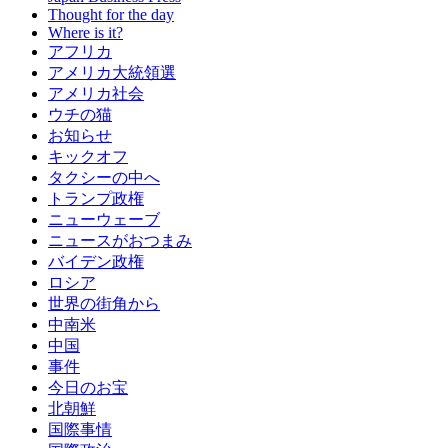
Thought for the day
Where is it?
アフリカ
アメリカ大統領選
アメリカ社会
ウチの猫
お知らせ
キックオフ
タクシーの中へ
トランプ政権
ニューウェーブ
ニュースがおつまみ
バイデン政権
ロシア
世界の街角から
中南米
中国
事件
今日のお宝
北朝鮮
国際事情