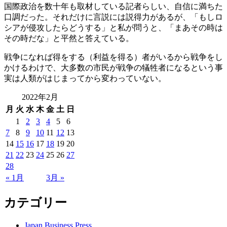
国際政治を数十年も取材している記者らしい、自信に満ちた
口調だった。それだけに言説には説得力があるが、「もしロ
シアが侵攻したらどうする」と私が問うと、「まあその時は
その時だな」と平然と答えている。
戦争になれば得をする（利益を得る）者がいるから戦争をし
かけるわけで、大多数の市民が戦争の犠牲者になるという事
実は人類がはじまってから変わっていない。
2022年2月
月
火
水
木
金
土
日
1
2
3
4
5
6
7
8
9
10
11
12
13
14
15
16
17
18
19
20
21
22
23
24
25
26
27
28
« 1月
3月 »
カテゴリー
Japan Business Press