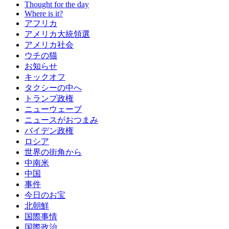
Thought for the day
Where is it?
アフリカ
アメリカ大統領選
アメリカ社会
ウチの猫
お知らせ
キックオフ
タクシーの中へ
トランプ政権
ニューウェーブ
ニュースがおつまみ
バイデン政権
ロシア
世界の街角から
中南米
中国
事件
今日のお宝
北朝鮮
国際事情
国際政治