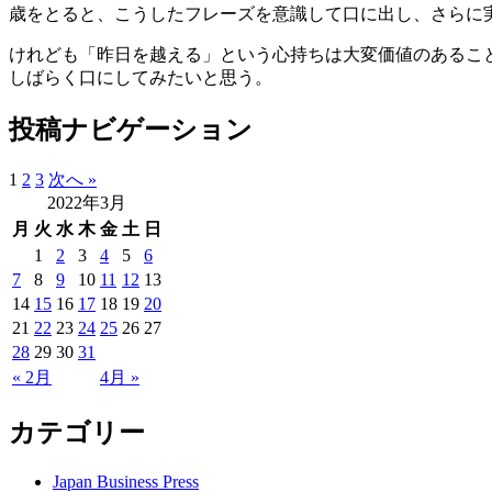
歳をとると、こうしたフレーズを意識して口に出し、さらに
けれども「昨日を越える」という心持ちは大変価値のあることかと
しばらく口にしてみたいと思う。
投稿ナビゲーション
1
2
3
次へ »
2022年3月
月
火
水
木
金
土
日
1
2
3
4
5
6
7
8
9
10
11
12
13
14
15
16
17
18
19
20
21
22
23
24
25
26
27
28
29
30
31
« 2月
4月 »
カテゴリー
Japan Business Press