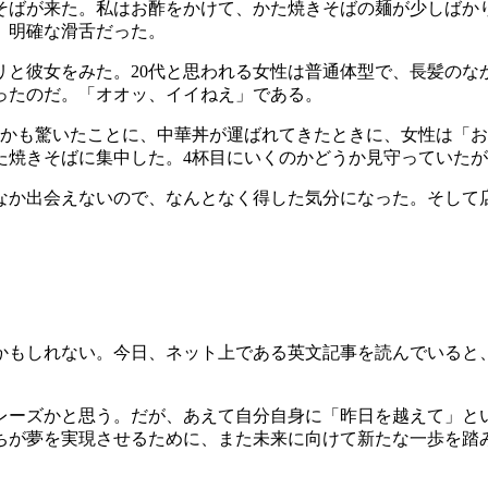
そばが来た。私はお酢をかけて、かた焼きそばの麺が少しばか
。明確な滑舌だった。
リと彼女をみた。20代と思われる女性は普通体型で、長髪のな
ったのだ。「オオッ、イイねえ」である。
しかも驚いたことに、中華丼が運ばれてきたときに、女性は「お
た焼きそばに集中した。4杯目にいくのかどうか見守っていたが
なか出会えないので、なんとなく得した気分になった。そして
れない。今日、ネット上である英文記事を読んでいると、この「昨日
レーズかと思う。だが、あえて自分自身に「昨日を越えて」と
ちが夢を実現させるために、また未来に向けて新たな一歩を踏