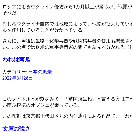
ロシアによるウクライナ侵攻から1カ月以上が経つが、戦闘が
そうだ。
むしろウクライナ国内では地域によって、戦闘が拡大してい
ルを使用していることが分かっている。
さらに、今後は生物・化学兵器や戦術核兵器の使用も懸念さ
い。この点では欧米の軍事専門家の間でも意見が分かれる（
われは南瓜
カテゴリー:
日本の風景
2022年3月28日
このタイトルと彫刻をみて、「草間彌生ね」と言える方はア
い南瓜模様のオブジェが乗っている。
この彫刻は東京都千代田区丸の内仲通りにある作品で、「わ
文庫の強さ