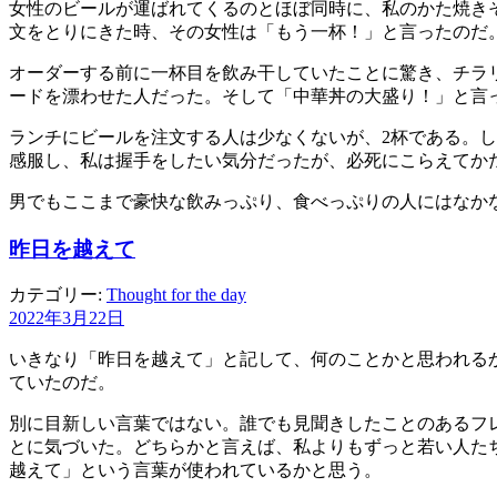
女性のビールが運ばれてくるのとほぼ同時に、私のかた焼き
文をとりにきた時、その女性は「もう一杯！」と言ったのだ
オーダーする前に一杯目を飲み干していたことに驚き、チラ
ードを漂わせた人だった。そして「中華丼の大盛り！」と言
ランチにビールを注文する人は少なくないが、2杯である。
感服し、私は握手をしたい気分だったが、必死にこらえてか
男でもここまで豪快な飲みっぷり、食べっぷりの人にはなか
昨日を越えて
カテゴリー:
Thought for the day
2022年3月22日
いきなり「昨日を越えて」と記して、何のことかと思われるかもし
ていたのだ。
別に目新しい言葉ではない。誰でも見聞きしたことのあるフ
とに気づいた。どちらかと言えば、私よりもずっと若い人た
越えて」という言葉が使われているかと思う。