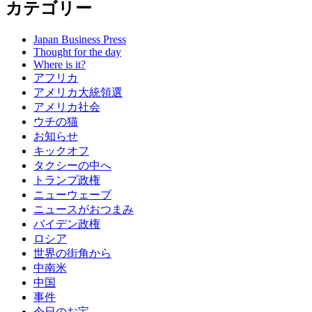
カテゴリー
Japan Business Press
Thought for the day
Where is it?
アフリカ
アメリカ大統領選
アメリカ社会
ウチの猫
お知らせ
キックオフ
タクシーの中へ
トランプ政権
ニューウェーブ
ニュースがおつまみ
バイデン政権
ロシア
世界の街角から
中南米
中国
事件
今日のお宝