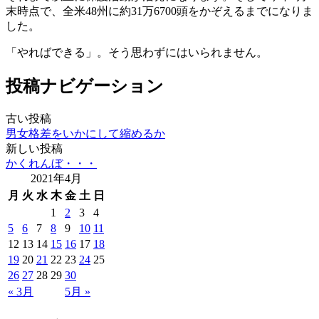
末時点で、全米48州に約31万6700頭をかぞえるまでになりま
した。
「やればできる」。そう思わずにはいられません。
投稿ナビゲーション
古い投稿
男女格差をいかにして縮めるか
新しい投稿
かくれんぼ・・・
2021年4月
月
火
水
木
金
土
日
1
2
3
4
5
6
7
8
9
10
11
12
13
14
15
16
17
18
19
20
21
22
23
24
25
26
27
28
29
30
« 3月
5月 »