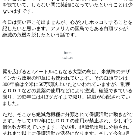
を観ていて、しらない間に笑顔になっていたということは少
ないはずです。
今日は笑い声こそ出ませんが、心が少しホッコリすることを
記したいと思います。アメリカの国鳥でもある白頭ワシが、
絶滅の危機を脱したという話です。
from
twitter
翼を広げると2メートルにもなる大型の鳥は、米紙幣のデザ
インから政府の印章にも使われています。その白頭ワシは
300年前は全米に50万頭以上いたといわれていますが、乱獲
とＤＤＴなどの農薬の使用などにより激減。確認できている
限り、1963年には413ツガイまで減り、絶滅が心配されてい
ました。
ただ、そこから絶滅危機種に分類されて保護活動に動きがで
ます。そして1972年にはＤＤＴの使用が禁止され、少しずつ
個体数が増えていきます。その後、絶滅危惧種に分類され、
それまで以上に保護活動が活発になります。そして今年3月