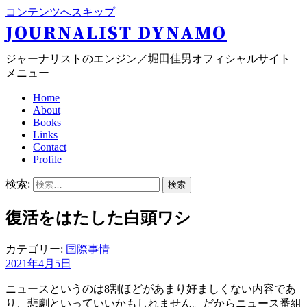
コンテンツへスキップ
JOURNALIST DYNAMO
ジャーナリストのエンジン／堀田佳男オフィシャルサイト
メニュー
Home
About
Books
Links
Contact
Profile
検索:
復活をはたした白頭ワシ
カテゴリー:
国際事情
2021年4月5日
ニュースというのは8割ほどがあまり好ましくない内容であ
り、悲劇といっていいかもしれません。だからニュース番組