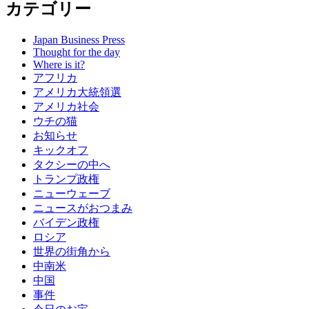
カテゴリー
Japan Business Press
Thought for the day
Where is it?
アフリカ
アメリカ大統領選
アメリカ社会
ウチの猫
お知らせ
キックオフ
タクシーの中へ
トランプ政権
ニューウェーブ
ニュースがおつまみ
バイデン政権
ロシア
世界の街角から
中南米
中国
事件