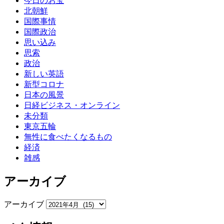
今日のお宝
北朝鮮
国際事情
国際政治
思い込み
思索
政治
新しい英語
新型コロナ
日本の風景
日経ビジネス・オンライン
未分類
東京五輪
無性に食べたくなるもの
経済
雑感
アーカイブ
アーカイブ