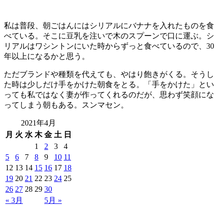
私は普段、朝ごはんにはシリアルにバナナを入れたものを食
べている。そこに豆乳を注いで木のスプーンで口に運ぶ。シ
リアルはワシントンにいた時からずっと食べているので、30
年以上になるかと思う。
ただブランドや種類を代えても、やはり飽きがくる。そうし
た時は少しだけ手をかけた朝食をとる。「手をかけた」とい
っても私ではなく妻が作ってくれるのだが、思わず笑顔にな
ってしまう朝もある。スンマセン。
2021年4月
月
火
水
木
金
土
日
1
2
3
4
5
6
7
8
9
10
11
12
13
14
15
16
17
18
19
20
21
22
23
24
25
26
27
28
29
30
« 3月
5月 »