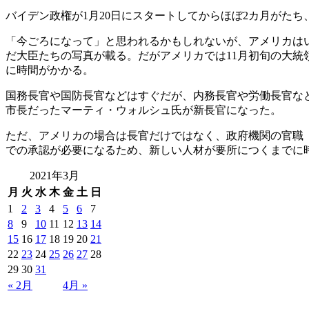
バイデン政権が1月20日にスタートしてからほぼ2カ月がた
「今ごろになって」と思われるかもしれないが、アメリカは
だ大臣たちの写真が載る。だがアメリカでは11月初旬の大統
に時間がかかる。
国務長官や国防長官などはすぐだが、内務長官や労働長官な
市長だったマーティ・ウォルシュ氏が新長官になった。
ただ、アメリカの場合は長官だけではなく、政府機関の官職（
での承認が必要になるため、新しい人材が要所につくまでに
2021年3月
月
火
水
木
金
土
日
1
2
3
4
5
6
7
8
9
10
11
12
13
14
15
16
17
18
19
20
21
22
23
24
25
26
27
28
29
30
31
« 2月
4月 »