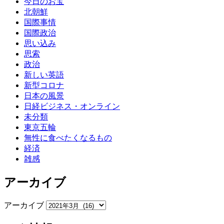
今日のお宝
北朝鮮
国際事情
国際政治
思い込み
思索
政治
新しい英語
新型コロナ
日本の風景
日経ビジネス・オンライン
未分類
東京五輪
無性に食べたくなるもの
経済
雑感
アーカイブ
アーカイブ