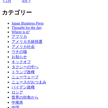
« 2月
4月 »
カテゴリー
Japan Business Press
Thought for the day
Where is it?
アフリカ
アメリカ大統領選
アメリカ社会
ウチの猫
お知らせ
キックオフ
タクシーの中へ
トランプ政権
ニューウェーブ
ニュースがおつまみ
バイデン政権
ロシア
世界の街角から
中南米
中国