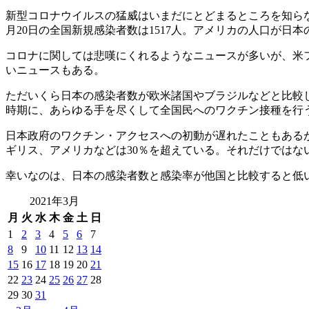
新型コロナウイルスの猛威はいまだにとどまるところを知らな
月20日の全国新規感染者数は1517人。アメリカの人口が日
コロナに関しては悲嘆にくれるようなニュースが多いが、米
いニュースもある。
ただいくら日本の感染者数が欧米諸国やブラジルなどと比較
時期に、あらゆる手を尽くして全国民へのワクチン接種を行
日本政府のワクチン・アクセスへの初動が遅れたこともあるが
ギリス、アメリカなどは30％を超えている。それだけではな
幸いなのは、日本の感染者数と感染率が他国と比較すると低
2021年3月
月
火
水
木
金
土
日
1
2
3
4
5
6
7
8
9
10
11
12
13
14
15
16
17
18
19
20
21
22
23
24
25
26
27
28
29
30
31