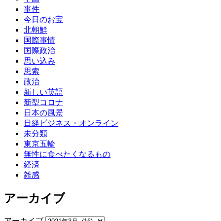
事件
今日のお宝
北朝鮮
国際事情
国際政治
思い込み
思索
政治
新しい英語
新型コロナ
日本の風景
日経ビジネス・オンライン
未分類
東京五輪
無性に食べたくなるもの
経済
雑感
アーカイブ
アーカイブ