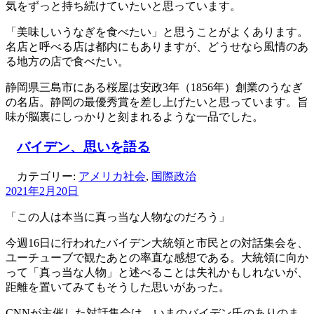
気をずっと持ち続けていたいと思っています。
「美味しいうなぎを食べたい」と思うことがよくあります。
名店と呼べる店は都内にもありますが、どうせなら風情のあ
る地方の店で食べたい。
静岡県三島市にある桜屋は安政3年（1856年）創業のうなぎ
の名店。静岡の最優秀賞を差し上げたいと思っています。旨
味が脳裏にしっかりと刻まれるような一品でした。
バイデン、思いを語る
カテゴリー:
アメリカ社会
,
国際政治
2021年2月20日
「この人は本当に真っ当な人物なのだろう」
今週16日に行われたバイデン大統領と市民との対話集会を、
ユーチューブで観たあとの率直な感想である。大統領に向か
って「真っ当な人物」と述べることは失礼かもしれないが、
距離を置いてみてもそうした思いがあった。
CNNが主催した対話集会は、いまのバイデン氏のありのま