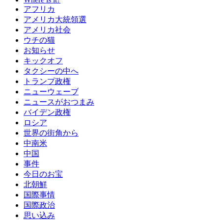
アフリカ
アメリカ大統領選
アメリカ社会
ウチの猫
お知らせ
キックオフ
タクシーの中へ
トランプ政権
ニューウェーブ
ニュースがおつまみ
バイデン政権
ロシア
世界の街角から
中南米
中国
事件
今日のお宝
北朝鮮
国際事情
国際政治
思い込み