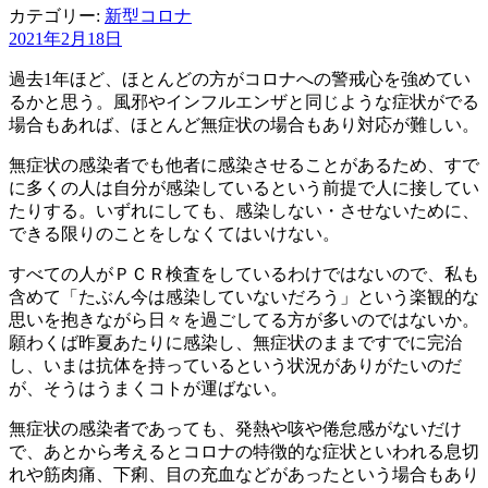
カテゴリー:
新型コロナ
2021年2月18日
過去1年ほど、ほとんどの方がコロナへの警戒心を強めてい
るかと思う。風邪やインフルエンザと同じような症状がでる
場合もあれば、ほとんど無症状の場合もあり対応が難しい。
無症状の感染者でも他者に感染させることがあるため、すで
に多くの人は自分が感染しているという前提で人に接してい
たりする。いずれにしても、感染しない・させないために、
できる限りのことをしなくてはいけない。
すべての人がＰＣＲ検査をしているわけではないので、私も
含めて「たぶん今は感染していないだろう」という楽観的な
思いを抱きながら日々を過ごしてる方が多いのではないか。
願わくば昨夏あたりに感染し、無症状のままですでに完治
し、いまは抗体を持っているという状況がありがたいのだ
が、そうはうまくコトが運ばない。
無症状の感染者であっても、発熱や咳や倦怠感がないだけ
で、あとから考えるとコロナの特徴的な症状といわれる息切
れや筋肉痛、下痢、目の充血などがあったという場合もあり