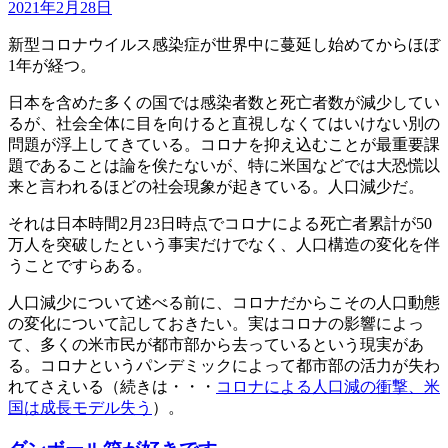
2021年2月28日
新型コロナウイルス感染症が世界中に蔓延し始めてからほぼ
1年が経つ。
日本を含めた多くの国では感染者数と死亡者数が減少してい
るが、社会全体に目を向けると直視しなくてはいけない別の
問題が浮上してきている。コロナを抑え込むことが最重要課
題であることは論を俟たないが、特に米国などでは大恐慌以
来と言われるほどの社会現象が起きている。人口減少だ。
それは日本時間2月23日時点でコロナによる死亡者累計が50
万人を突破したという事実だけでなく、人口構造の変化を伴
うことですらある。
人口減少について述べる前に、コロナだからこその人口動態
の変化について記しておきたい。実はコロナの影響によっ
て、多くの米市民が都市部から去っているという現実があ
る。コロナというパンデミックによって都市部の活力が失わ
れてさえいる（続きは・・・
コロナによる人口減の衝撃、米
国は成長モデル失う
）。