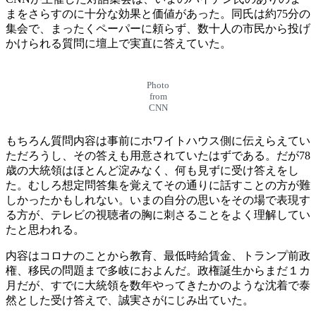
まをさらすのに十分な効果と価値があった。同氏は約75分の
集会で、まったくペーパーに頼らず、数十人の市民から投げ
かけられる質問に壇上で実直に答えていた。
Photo
from
CNN
もちろん質問内容は事前にホワイトハウス側に伝えらえてい
ただろうし、その答えも用意されていたはずである。だが78
歳の大統領はほとんど淀みなく、何も見ずに受け答えをし
た。むしろ想定問答集を覚えてその通りに話すことの方が難
しかったかもしれない。いまの自分の思いをその場で表現す
る方が、テレビの視聴者の胸に刺さることをよく理解してい
たと思われる。
内容はコロナのことから教育、最低時給賃金、トランプ前政
権、移民の問題まで多岐におよんだ。政権誕生からまだ１カ
月だが、すでに大統領を数年やってきたかのような沈着で泰
然とした受け答えで、誠実さがにじみ出ていた。