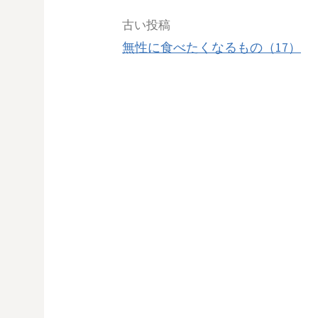
古い投稿
無性に食べたくなるもの（17）
投
稿
ナ
ビ
ゲ
ー
シ