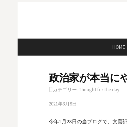
コ
ン
テ
ン
ツ
へ
HOME
ス
キ
ッ
政治家が本当に
プ
カテゴリー:
Thought for the day
2021年3月8日
今年1月28日の当ブログで、文