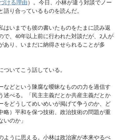
づける理由
）。今日、小林が違う対談でノー
と語り合っているものを読んだ。
私はいまでも彼の書いたものをたまに読み返
るので、40年以上前に行われた対談だが、2人が
があり、いまだに納得させられることが多
についてこう話している。
ーなどという陳腐な曖昧なものの力を過信す
う述べる。「民主主義だとか共産主義だとか
ーをどうしてめいめいが掲げて争うのか、ど
中略）平和を保つ技術、政治技術の問題が重
ないのか」
のように思える。小林は政治家が本来やるべ