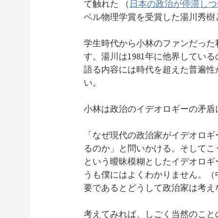
て触れた （
日本の政治が停滞しつ
ベル物理学賞を受賞した湯川秀樹
学生時代から小林のファンだった
す。湯川は1981年に他界してい
語る内容には時代を超えた普遍性
い。
小林は政治のイデオロギーの矛盾
「なぜ現代の政治家がイデオロギ
るのか」と問いかける。そしてこ
という曖昧模糊としたイデオロギ
うも僕にはよくわかりません。（
要であるとどうして政治家は考え
考えてみれば、しごく当然のこと