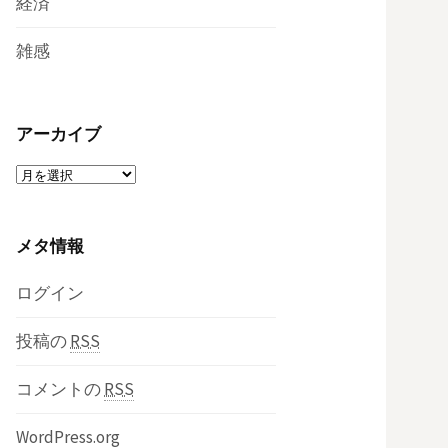
経済
雑感
アーカイブ
ア
ー
カ
メタ情報
イ
ブ
ログイン
投稿の
RSS
コメントの
RSS
WordPress.org