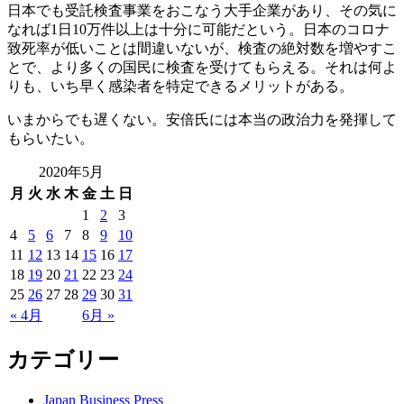
日本でも受託検査事業をおこなう大手企業があり、その気に
なれば1日10万件以上は十分に可能だという。日本のコロナ
致死率が低いことは間違いないが、検査の絶対数を増やすこ
とで、より多くの国民に検査を受けてもらえる。それは何よ
りも、いち早く感染者を特定できるメリットがある。
いまからでも遅くない。安倍氏には本当の政治力を発揮して
もらいたい。
2020年5月
月
火
水
木
金
土
日
1
2
3
4
5
6
7
8
9
10
11
12
13
14
15
16
17
18
19
20
21
22
23
24
25
26
27
28
29
30
31
« 4月
6月 »
カテゴリー
Japan Business Press