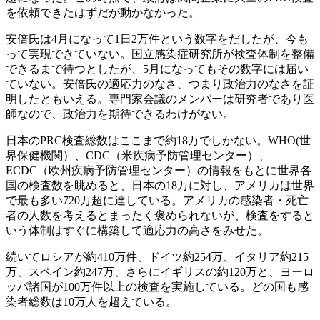
を依頼できたはずだが動かなかった。
安倍氏は4月になって1日2万件という数字をだしたが、今も
って実現できていない。国立感染症研究所が検査体制を整備
できるまで待つとしたが、5月になってもその数字には届い
ていない。安倍氏の適応力のなさ、つまり政治力のなさを証
明したともいえる。専門家会議のメンバーは研究者であり医
師なので、政治力を期待できるわけがない。
日本のPRC検査総数はここまで約18万でしかない。WHO(世
界保健機関）、CDC（米疾病予防管理センター）、
ECDC（欧州疾病予防管理センター）の情報をもとに世界各
国の検査数を眺めると、日本の18万に対し、アメリカは世界
で最も多い720万超に達している。アメリカの感染者・死亡
者の人数を考えるとまったく褒められないが、検査をすると
いう体制はすぐに構築して適応力の高さをみせた。
続いてロシアが約410万件、ドイツ約254万、イタリア約215
万、スペイン約247万、さらにイギリスの約120万と、ヨーロ
ッパ諸国が100万件以上の検査を実施している。どの国も感
染者総数は10万人を超えている。