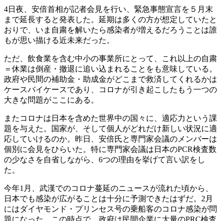
4日夜、安倍首相が記者会見を行い、緊急事態宣言を５月末
まで延長すると発表した。延期は多くの方が想定していたと
おりで、いま自粛を解いたら感染者が増えるだろうことは誰
もが思い描ける近未来だった。
ただ、飲食業を含む中小の事業所にとって、これ以上の自粛
＝休業は倒産・撤退に追い込まれることをも意味している。
政府や民間の補助金・助成金がどこまで救済してくれるかは
ケースバイケースであり、コロナが引き起こしたもう一つの
大きな問題がここにある。
またコロナは日本を含めた世界中の国々に、適応力という課
題を与えた。国家が、そして個人がどれだけ新しい状況に適
応していけるのか。昨日、安倍氏と専門家会議のメンバーは
個別に会見をひらいた。特に専門家会議は日本のPCR検査数
の少なさを自省しながら、6つの理由を挙げて言い訳をし
た。
今年1月、武漢でのコロナ蔓延のニュースが流れた頃から、
日本でも感染が広がることは十分に予測できたはずだ。2月
にはダイヤモンド・プリンセス号の乗船客のコロナ感染が問
題になった。この時点で、政府は民間企業に大量のPRC検査