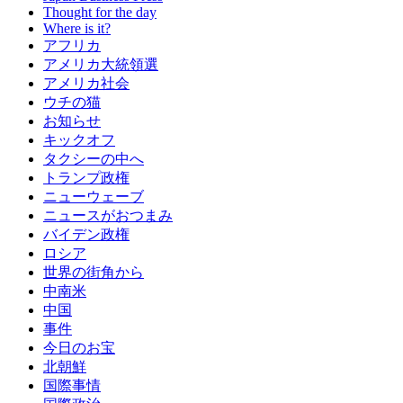
Thought for the day
Where is it?
アフリカ
アメリカ大統領選
アメリカ社会
ウチの猫
お知らせ
キックオフ
タクシーの中へ
トランプ政権
ニューウェーブ
ニュースがおつまみ
バイデン政権
ロシア
世界の街角から
中南米
中国
事件
今日のお宝
北朝鮮
国際事情