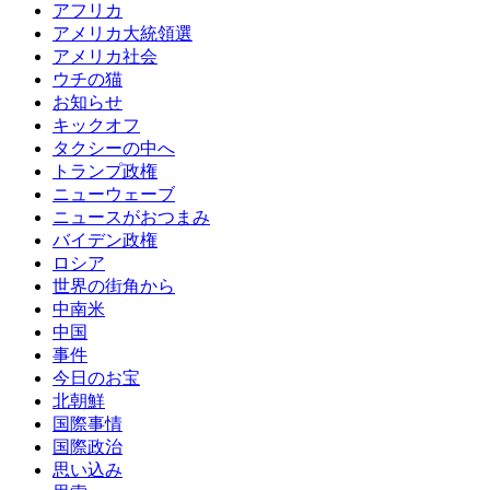
アフリカ
アメリカ大統領選
アメリカ社会
ウチの猫
お知らせ
キックオフ
タクシーの中へ
トランプ政権
ニューウェーブ
ニュースがおつまみ
バイデン政権
ロシア
世界の街角から
中南米
中国
事件
今日のお宝
北朝鮮
国際事情
国際政治
思い込み