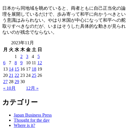
日本から同地域を眺めていると、両者ともに自己正当化の論
理を展開しているだけで、歩み寄って和平に向かうべきとい
う意識はみられない。やはり米国が中心になって和平への舵
取りすべきなのだが、いまはそうした具体的な動きが見られ
ないのが残念でならない。
2023年11月
月
火
水
木
金
土
日
1
2
3
4
5
6
7
8
9
10
11
12
13
14
15
16
17
18
19
20
21
22
23
24
25
26
27
28
29
30
« 10月
12月 »
カテゴリー
Japan Business Press
Thought for the day
Where is it?