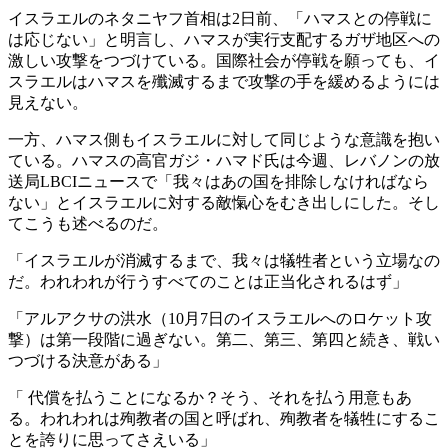
イスラエルのネタニヤフ首相は2日前、「ハマスとの停戦に
は応じない」と明言し、ハマスが実行支配するガザ地区への
激しい攻撃をつづけている。国際社会が停戦を願っても、イ
スラエルはハマスを殲滅するまで攻撃の手を緩めるようには
見えない。
一方、ハマス側もイスラエルに対して同じような意識を抱い
ている。ハマスの高官ガジ・ハマド氏は今週、レバノンの放
送局LBCIニュースで「我々はあの国を排除しなければなら
ない」とイスラエルに対する敵愾心をむき出しにした。そし
てこうも述べるのだ。
「イスラエルが消滅するまで、我々は犠牲者という立場なの
だ。われわれが行うすべてのことは正当化されるはず」
「アルアクサの洪水（10月7日のイスラエルへのロケット攻
撃）は第一段階に過ぎない。第二、第三、第四と続き、戦い
つづける決意がある」
「 代償を払うことになるか？そう、それを払う用意もあ
る。われわれは殉教者の国と呼ばれ、殉教者を犠牲にするこ
とを誇りに思ってさえいる」