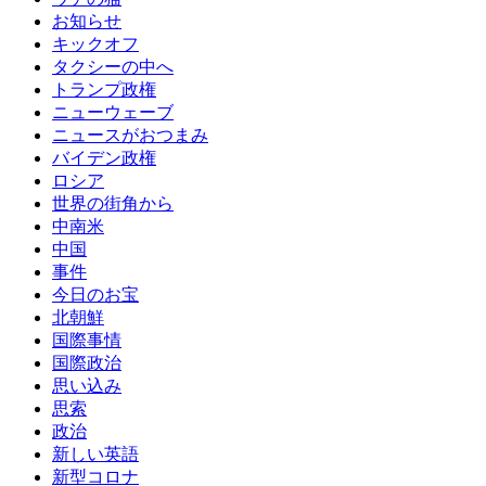
お知らせ
キックオフ
タクシーの中へ
トランプ政権
ニューウェーブ
ニュースがおつまみ
バイデン政権
ロシア
世界の街角から
中南米
中国
事件
今日のお宝
北朝鮮
国際事情
国際政治
思い込み
思索
政治
新しい英語
新型コロナ