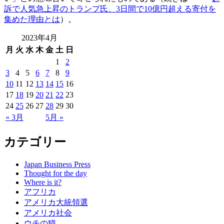
訴で人気急上昇のトランプ氏、3日間で10億円超える寄付を
集めた理由とは
）。
2023年4月
月
火
水
木
金
土
日
1
2
3
4
5
6
7
8
9
10
11
12
13
14
15
16
17
18
19
20
21
22
23
24
25
26
27
28
29
30
« 3月
5月 »
カテゴリー
Japan Business Press
Thought for the day
Where is it?
アフリカ
アメリカ大統領選
アメリカ社会
ウチの猫