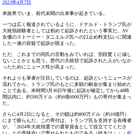
2023年4月7日
米政界でいま、前代未聞の出来事が起きている。
一つは広く報道されているように、ドナルド・トランプ氏が
大統領経験者としては初めて起訴されたという事実だ。AV
女優のストーミー・ダニエルズ氏への口止め料支払いに関連
した一連の容疑で起訴が固まった。
ただ、これまでの同氏の言動をみていれば、別段驚くに値し
ないことかとも思う。歴代の大統領で起訴された人がいなか
ったためにニュース性が高まった。
それよりも筆者が注目しているのは、起訴というニュースが
流れてから、トランプ氏のもとに多額の献金が集まり始めた
ことである。米時間3月30日午後に起訴が確定してから48時
間以内に、約500万ドル（約6億6000万円）もの寄付が集まっ
た。
さらに4月2日になると、その額は約800万ドル（約10億円）
にまで膨らんだ。この寄付は、トランプ氏を支持する有権者
が、「2024年大統領選での選挙資金として役立ててくださ
い」との意味合いで寄せられたものである（続きは・・・
起