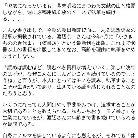
「92歳になったいまも、幕末明治にまつわる文献の山と格闘
しながら、週に原稿用紙６枚のペースで執筆を続け
る、、、」
こんな書き出しで、今朝の朝日新聞17面に、ある思想史家の
記事が掲載されている。渡辺京二さんは今年7月に『小さき
ものの近代１』（弦書房）という最新刊を出版。これまで40
冊以上の書籍を出版してきてなお、高齢を理由に執筆をやめ
ようとしない。
「読めば読むほど、読むべき資料が増えていく。楽しい晩年
のはずが、なぜこんなにしんどいことを続けているのでしょ
うね」と言うが、本人にとってはモノを読み、執筆すること
こそが生きがいであり、生きている証を感じられることなの
だろうと思う。
いくつになっても人間はやり甲斐をみつけ、追求することが
大切であることを教えられる。私もいちおう「モノ書き」を
生業にしているが、渡辺さんの年齢まで書き続けていられる
か疑問である。
自身にノルマを課しているようにも思えるが、それでも「休