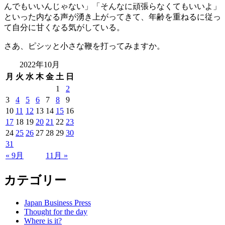
んでもいいんじゃない」「そんなに頑張らなくてもいいよ」
といった内なる声が湧き上がってきて、年齢を重ねるに従っ
て自分に甘くなる気がしている。
さあ、ピシッと小さな鞭を打ってみますか。
2022年10月
月
火
水
木
金
土
日
1
2
3
4
5
6
7
8
9
10
11
12
13
14
15
16
17
18
19
20
21
22
23
24
25
26
27
28
29
30
31
« 9月
11月 »
カテゴリー
Japan Business Press
Thought for the day
Where is it?