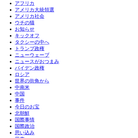
アフリカ
アメリカ大統領選
アメリカ社会
ウチの猫
お知らせ
キックオフ
タクシーの中へ
トランプ政権
ニューウェーブ
ニュースがおつまみ
バイデン政権
ロシア
世界の街角から
中南米
中国
事件
今日のお宝
北朝鮮
国際事情
国際政治
思い込み