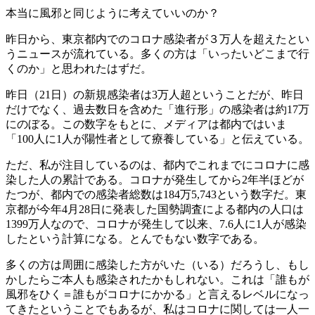
本当に風邪と同じように考えていいのか？
昨日から、東京都内でのコロナ感染者が３万人を超えたとい
うニュースが流れている。多くの方は「いったいどこまで行
くのか」と思われたはずだ。
昨日（21日）の新規感染者は3万人超ということだが、昨日
だけでなく、過去数日を含めた「進行形」の感染者は約17万
にのぼる。この数字をもとに、メディアは都内ではいま
「100人に1人が陽性者として療養している」と伝えている。
ただ、私が注目しているのは、都内でこれまでにコロナに感
染した人の累計である。コロナが発生してから2年半ほどが
たつが、都内での感染者総数は184万5,743という数字だ。東
京都が今年4月28日に発表した国勢調査による都内の人口は
1399万人なので、コロナが発生して以来、7.6人に1人が感染
したという計算になる。とんでもない数字である。
多くの方は周囲に感染した方がいた（いる）だろうし、もし
かしたらご本人も感染されたかもしれない。これは「誰もが
風邪をひく＝誰もがコロナにかかる」と言えるレベルになっ
てきたということでもあるが、私はコロナに関しては一人一