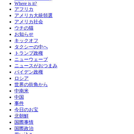
Where is it?
アフリカ
アメリカ大統領選
アメリカ社会
ウチの猫
お知らせ
キックオフ
タクシーの中へ
トランプ政権
ニューウェーブ
ニュースがおつまみ
バイデン政権
ロシア
世界の街角から
中南米
中国
事件
今日のお宝
北朝鮮
国際事情
国際政治