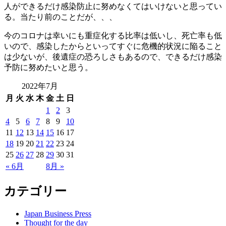
人ができるだけ感染防止に努めなくてはいけないと思ってい
る。当たり前のことだが、、、
今のコロナは幸いにも重症化する比率は低いし、死亡率も低
いので、感染したからといってすぐに危機的状況に陥ること
は少ないが、後遺症の恐ろしさもあるので、できるだけ感染
予防に努めたいと思う。
2022年7月
月
火
水
木
金
土
日
1
2
3
4
5
6
7
8
9
10
11
12
13
14
15
16
17
18
19
20
21
22
23
24
25
26
27
28
29
30
31
« 6月
8月 »
カテゴリー
Japan Business Press
Thought for the day