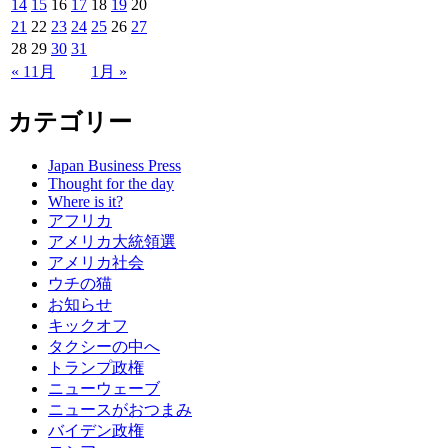
14
15
16
17
18
19
20
21
22
23
24
25
26
27
28
29
30
31
« 11月
1月 »
カテゴリー
Japan Business Press
Thought for the day
Where is it?
アフリカ
アメリカ大統領選
アメリカ社会
ウチの猫
お知らせ
キックオフ
タクシーの中へ
トランプ政権
ニューウェーブ
ニュースがおつまみ
バイデン政権