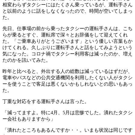
相変わらずタクシーにはたくさん乗っているが、運転手さん
と以前のように話をしなくなったので、時間が空いてしまっ
た。
先日、仕事場の前から乗ったタクシーの運転手さんは、こち
らが乗るとすぐ、運転席で深々とお辞儀をして迎えてくれ
た。「ご乗車ありがとうございます」という優しい言葉もか
けてくれる。久しぶりに運転手さんと話をしてみようという
気になった。コロナ禍でタクシー利用客は減ったのか、増え
たのかを訊いてみた。
昨年と比べると、外出する人の総数は減っているはずだが、
電車やバスなどの公共交通機関を利用したくない人がタクシ
ーを使うことで客足は悪くないかもしれないとの思いもあっ
た。
丁重な対応をする運転手さんは言った。
「減ってますよ。特に4月、5月は悲惨でした。潰れたタクシ
ー会社もありますから」
「潰れたところもあるんですか・・。いまも状況は同じです