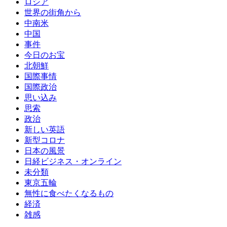
ロシア
世界の街角から
中南米
中国
事件
今日のお宝
北朝鮮
国際事情
国際政治
思い込み
思索
政治
新しい英語
新型コロナ
日本の風景
日経ビジネス・オンライン
未分類
東京五輪
無性に食べたくなるもの
経済
雑感