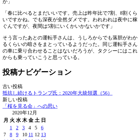
か」
「春に比べるとまだいいです。売上は昨年比で7割、8割くら
いですかね。でも深夜が全然ダメです。われわれは夜中に稼
ぐんですが、夜間は5割にいくかいかないかです」
そう言ったあとの運転手さんは、うしろからでも落胆がわか
るくらいの暗さをまとっているようだった。同じ運転手さん
の車に乗り合わせることはないだろうが、タクシーにはこれ
からも乗っていこうと思っている。
投稿ナビゲーション
古い投稿
抵抗し続けるトランプ氏：2020年大統領選（56）
新しい投稿
「桜を見る会」への思い
2020年12月
月
火
水
木
金
土
日
1
2
3
4
5
6
7
8
9
10
11
12
13