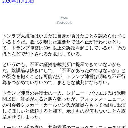
2020年11月23日
from
Facebook
トンラプ大統領はいまだに自身が負けたことを認められずに
いるようだ。敗北を喫した重要州では不正が行われたとし
て、トランプ陣営は30件以上の訴訟を起こしているが、その
ほとんどで却下されるか敗北している。
というのも、不正の証拠を裁判所に提示できていないから
だ。陰謀論は抜きにして、「不正があったのではないか」と
の疑念を抱くことは可能だが、トランプ陣営は明確な不正行
為をつかめていないので、まともな裁判にならない。
トランプ陣営の弁護士の一人、シドニー・パウエル氏は米時
間19日、証拠があると胸を張ったが、フォックス・ニュース
の司会者タッカー・カールソン氏が証拠をもって番組に出演
してほしいと依頼すると却下。示すものが何もないことを露
呈させてしまった。
カールソン氏を含め、共和党系のフォックス・ニュースはず