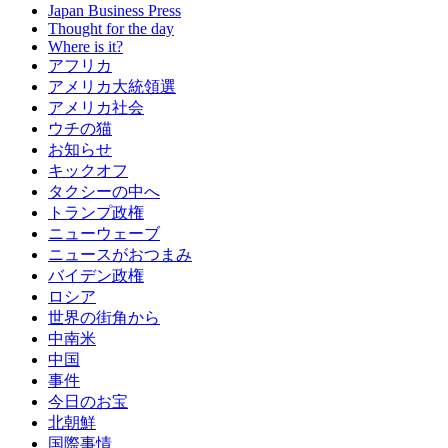
Japan Business Press
Thought for the day
Where is it?
アフリカ
アメリカ大統領選
アメリカ社会
ウチの猫
お知らせ
キックオフ
タクシーの中へ
トランプ政権
ニューウェーブ
ニュースがおつまみ
バイデン政権
ロシア
世界の街角から
中南米
中国
事件
今日のお宝
北朝鮮
国際事情