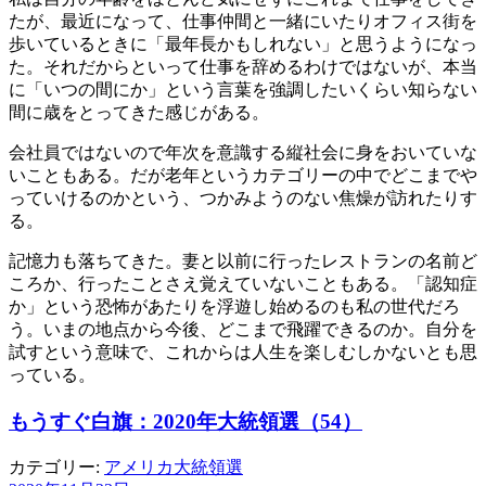
たが、最近になって、仕事仲間と一緒にいたりオフィス街を
歩いているときに「最年長かもしれない」と思うようになっ
た。それだからといって仕事を辞めるわけではないが、本当
に「いつの間にか」という言葉を強調したいくらい知らない
間に歳をとってきた感じがある。
会社員ではないので年次を意識する縦社会に身をおいていな
いこともある。だが老年というカテゴリーの中でどこまでや
っていけるのかという、つかみようのない焦燥が訪れたりす
る。
記憶力も落ちてきた。妻と以前に行ったレストランの名前ど
ころか、行ったことさえ覚えていないこともある。「認知症
か」という恐怖があたりを浮遊し始めるのも私の世代だろ
う。いまの地点から今後、どこまで飛躍できるのか。自分を
試すという意味で、これからは人生を楽しむしかないとも思
っている。
もうすぐ白旗：2020年大統領選（54）
カテゴリー:
アメリカ大統領選