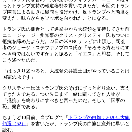
っとトランプ支持の報道姿勢を貫いてきたが、今回のトラン
プ陣営による動きに疑問を投げかけ、反トランプへと態度を
変えた。味方からもソッポを向かれたことになる。
トランプ氏の側近として選挙中から大統領を支持してきた前
ニュージャージー州知事のクリス・クリスティー氏もついに
抵抗を諦めたようだ。22日の米ABCテレビに出演し、司会
者のジョージ・ステファノプロス氏が「そろそろ終わりにす
べき時ではないですか」と振ると「イエス」と即答。そして
こう述べたのだ。
「はっきり述べると、大統領の弁護士団がやっていることは
国家の恥です」
クリスティー氏はトランプ氏のそばにずっと寄り添い、支え
てきた人である。つい先日まで一緒に闘ってきた人物が、
「抵抗」を終わりにすべきと言ったのだ。そして「国家の
恥」発言である。
ちょうど10日前、当ブログで「
トランプの白旗：2020年大統
領選（52）
」を書いたが、トランプ氏の白旗は意外に早いと
読む。