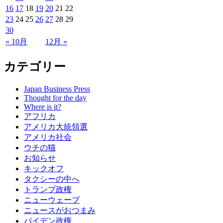
16
17
18
19
20
21
22
23
24
25
26
27
28
29
30
« 10月
12月 »
カテゴリー
Japan Business Press
Thought for the day
Where is it?
アフリカ
アメリカ大統領選
アメリカ社会
ウチの猫
お知らせ
キックオフ
タクシーの中へ
トランプ政権
ニューウェーブ
ニュースがおつまみ
バイデン政権