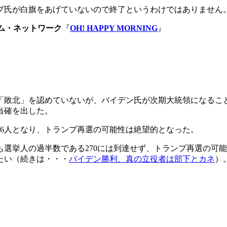
プ氏が白旗をあげていないので終了というわけではありません
エム・ネットワーク
『
OH! HAPPY MORNING
』
が「敗北」を認めていないが、バイデン氏が次期大統領になるこ
当確を出した。
06人となり、トランプ再選の可能性は絶望的となった。
選挙人の過半数である270には到達せず、トランプ再選の可
たい（続きは・・・
バイデン勝利、真の立役者は部下とカネ
）