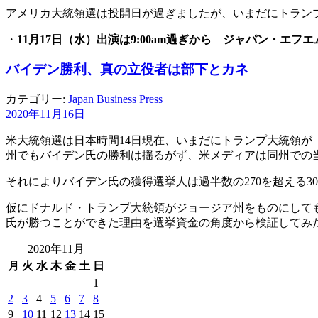
アメリカ大統領選は投開日が過ぎましたが、いまだにトラン
・
11月17日（水）出演は9:00am過ぎから ジャパン・エフ
バイデン勝利、真の立役者は部下とカネ
カテゴリー:
Japan Business Press
2020年11月16日
米大統領選は日本時間14日現在、いまだにトランプ大統領
州でもバイデン氏の勝利は揺るがず、米メディアは同州での
それによりバイデン氏の獲得選挙人は過半数の270を超える3
仮にドナルド・トランプ大統領がジョージア州をものにしても
氏が勝つことができた理由を選挙資金の角度から検証してみ
2020年11月
月
火
水
木
金
土
日
1
2
3
4
5
6
7
8
9
10
11
12
13
14
15