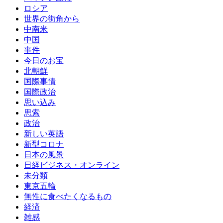
ロシア
世界の街角から
中南米
中国
事件
今日のお宝
北朝鮮
国際事情
国際政治
思い込み
思索
政治
新しい英語
新型コロナ
日本の風景
日経ビジネス・オンライン
未分類
東京五輪
無性に食べたくなるもの
経済
雑感