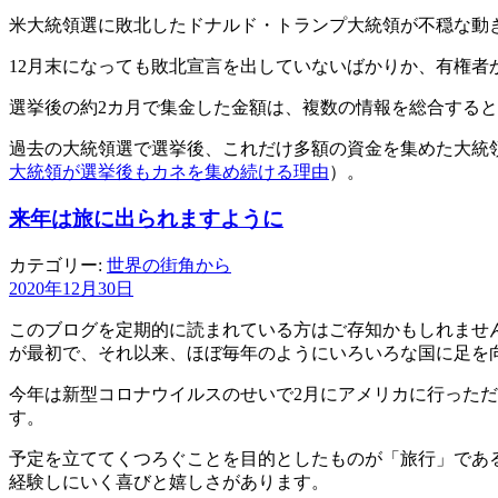
米大統領選に敗北したドナルド・トランプ大統領が不穏な動
12月末になっても敗北宣言を出していないばかりか、有権者
選挙後の約2カ月で集金した金額は、複数の情報を総合すると約2
過去の大統領選で選挙後、これだけ多額の資金を集めた大統
大統領が選挙後もカネを集め続ける理由
）。
来年は旅に出られますように
カテゴリー:
世界の街角から
2020年12月30日
このブログを定期的に読まれている方はご存知かもしれません
が最初で、それ以来、ほぼ毎年のようにいろいろな国に足を
今年は新型コロナウイルスのせいで2月にアメリカに行った
す。
予定を立ててくつろぐことを目的としたものが「旅行」であ
経験しにいく喜びと嬉しさがあります。