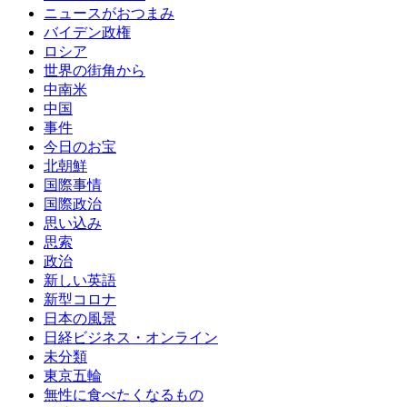
ニュースがおつまみ
バイデン政権
ロシア
世界の街角から
中南米
中国
事件
今日のお宝
北朝鮮
国際事情
国際政治
思い込み
思索
政治
新しい英語
新型コロナ
日本の風景
日経ビジネス・オンライン
未分類
東京五輪
無性に食べたくなるもの