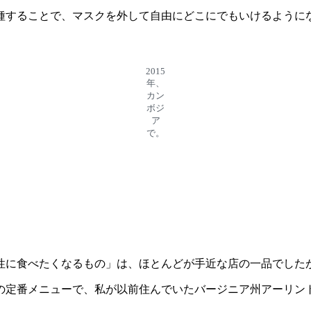
接種することで、マスクを外して自由にどこにでもいけるよう
2015
年、
カン
ボジ
ア
で。
無性に食べたくなるもの」は、ほとんどが手近な店の一品でした
の定番メニューで、私が以前住んでいたバージニア州アーリント