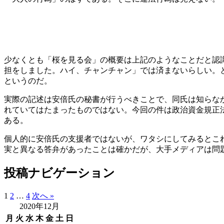
少なくとも「桜を見る会」の概要は上記のようなことだと認
担をしました。ハイ、チャンチャン」では済まないらしい。
というのだ。
実際の記述は安倍氏の秘書が行うべきことで、同氏は知らな
れていてはたまったものではない。今回の件は政治資金規正
ある。
個人的に安倍氏の支援者ではないが、ワタシにしてみるとこ
実と異なる答弁があったことは確かだが、大手メディアは問
投稿ナビゲーション
1
2
…
4
次へ »
2020年12月
月
火
水
木
金
土
日