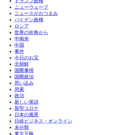
トランプ政権
ニューウェーブ
ニュースがおつまみ
バイデン政権
ロシア
世界の街角から
中南米
中国
事件
今日のお宝
北朝鮮
国際事情
国際政治
思い込み
思索
政治
新しい英語
新型コロナ
日本の風景
日経ビジネス・オンライン
未分類
東京五輪