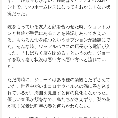
ず、当座預金しかない。残高はマイナス3ドル33セ
ントで、いつホームレスになってもおかしくない状
況だった。
銃をもっている友人と顔を合わせた時、ショットガ
ンと短銃が手元にあることを確認しあってさえい
る。もちろん命を絶つというオプションが話題にで
た。そんな時、ワッフルハウスの店長から電話が入
った。「しばらく店を閉める」というのだ。ジョー
イを取り巻く状況は悪い方へ悪い方へと流れてい
た。
ただ同時に、ジョーイはある種の楽観もたずさえて
いた。世界中がいまコロナウイルスの渦に巻き込ま
れているが、周囲を見渡すと何の変化もなかった。
優しい春風が頬をなで、鳥たちがさえずり、梨の花
が咲く光景は昨年の春と何らかわらない。