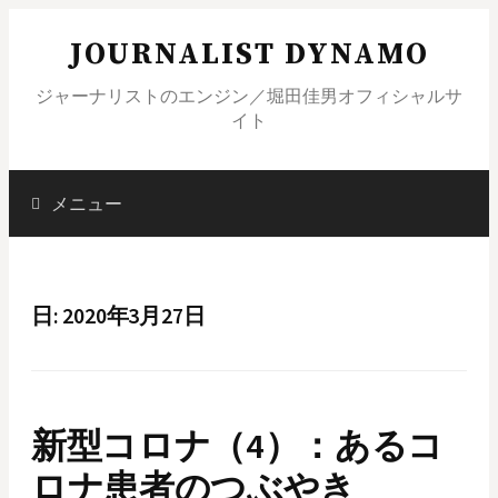
コ
JOURNALIST DYNAMO
ン
テ
ジャーナリストのエンジン／堀田佳男オフィシャルサ
ン
イト
ツ
へ
ス
メニュー
検
キ
ッ
索
プ
日: 2020年3月27日
:
新型コロナ（4）：あるコ
ロナ患者のつぶやき