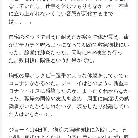
なっていたし、仕事を休むつもりもなかった。本当
に立ち上がれないくらい容態が悪化するまで
は、、、。
自宅のベッドで耐えに耐えたが寒さで体が震え、歯
がガチガチと鳴るようになって初めて救急病棟にい
った。診断は肺炎だった。同時にPCR検査も行っ
た。数日後に陽性という結果がでた。
胸板の厚いラグビー選手のような体躯をしていても
コロナにかかるのだ。ジョーイはどのように新型コ
ロナウイルスに感染したのか、まったくわからなか
った。職場の同僚や友人を含め、周囲に無症状の感
染者がいたかもしれないが、咳をしたり発熱してい
た人はいなかった。
ジョーイは4日間、病院の隔離病棟に入院した。そ
の間に症状はよくなり、自宅に戻って外出せずに回