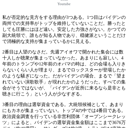
Youtube
私が否定的な見方をする理由が3つある。1つ目はバイデンの
両州での支持率がトップを維持していないことだ。勝ったと
しても圧勝にはほど遠い。安定した力強さがない。かつての
副大統領で、誰もが知る人物であり、穏健派ということだけ
で消極的な支持が集まっているかに見える。
2番目は人望のなさだ。先週アイオワで開かれた集会には数
十人しか聴衆が集まっていなかった。あまりにも寂しい。4
年前のトランプや12年前のオバマの時は、どの会場も入りき
らないくらい人が埋まり、まるでロックスターが登場したか
のような騒ぎになった。だがバイデンの場合、まるで「望ま
れていない演歌歌手」が現れたかのようだった。すべての集
会がそうではないが、「バイデンが近所に来るなら是非とも
聴きに行こう」という人が少なすぎる。
3番目の理由は選挙資金である。大統領候補として、あまり
にもカネが集まっていない。トップ4の中では4番目である。
政治資金調査を行っている非営利団体「オープンシークレッ
ツ」によると、バイデンの選挙資金集金額はここまで3676万