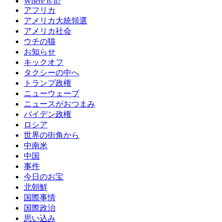
Where is it?
アフリカ
アメリカ大統領選
アメリカ社会
ウチの猫
お知らせ
キックオフ
タクシーの中へ
トランプ政権
ニューウェーブ
ニュースがおつまみ
バイデン政権
ロシア
世界の街角から
中南米
中国
事件
今日のお宝
北朝鮮
国際事情
国際政治
思い込み