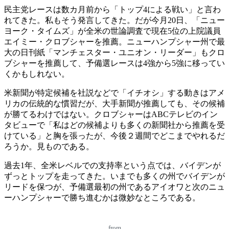
民主党レースは数カ月前から「トップ4による戦い」と言わ
れてきた。私もそう発言してきた。だが今月20日、「ニュー
ヨーク・タイムズ」が全米の世論調査で現在5位の上院議員
エイミー・クロブシャーを推薦。ニューハンプシャー州で最
大の日刊紙「マンチェスター・ユニオン・リーダー」もクロ
ブシャーを推薦して、予備選レースは4強から5強に移ってい
くかもしれない。
米新聞が特定候補を社説などで「イチオシ」する動きはアメ
リカの伝統的な慣習だが、大手新聞が推薦しても、その候補
が勝てるわけではない。クロブシャーはABCテレビのイン
タビューで「私はどの候補よりも多くの新聞社から推薦を受
けている」と胸を張ったが、今後２週間でどこまでやれるだ
ろうか。見ものである。
過去1年、全米レベルでの支持率という点では、バイデンが
ずっとトップを走ってきた。いまでも多くの州でバイデンが
リードを保つが、予備選最初の州であるアイオワと次のニュ
ーハンプシャーで勝ち進むかは微妙なところである。
from