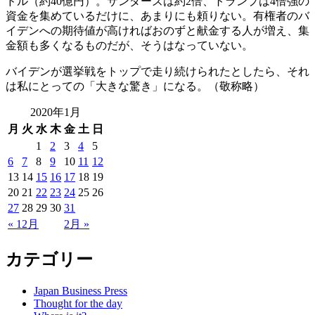
ドル（約40億円）。サンダーズは約2倍、トランプは4倍強の
資金を集めているだけに、あまりにも頼りない。有権者のバ
イデンへの期待値が高ければおのずと献金する人が増え、集
金額も多くなるものだが、そうはなっていない。
バイデンが選挙戦をトップで走り続けられたとしたら、それ
は私にとっての「大きな驚き」になる。（敬称略）
2020年1月
月
火
水
木
金
土
日
1
2
3
4
5
6
7
8
9
10
11
12
13
14
15
16
17
18
19
20
21
22
23
24
25
26
27
28
29
30
31
« 12月
2月 »
カテゴリー
Japan Business Press
Thought for the day