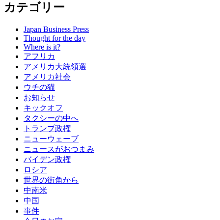
カテゴリー
Japan Business Press
Thought for the day
Where is it?
アフリカ
アメリカ大統領選
アメリカ社会
ウチの猫
お知らせ
キックオフ
タクシーの中へ
トランプ政権
ニューウェーブ
ニュースがおつまみ
バイデン政権
ロシア
世界の街角から
中南米
中国
事件