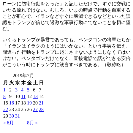
ローンに防衛行動をとった」と記しただけで、すぐに交戦に
いたる流れではない。むしろ、いまの時点で行動を自重する
ことが肝心で、イランなどすぐに壊滅できるなどといった誤
認をトランプが信じて過激な軍事行動にでないことを切に望
む。
いくらトランプが暴君であっても、ペンタゴンの将軍たちが
「イランはイラクのようにはいかない」という事実を伝え、
間違った行動をトランプに起こさせないようにしなくてはい
けない。ペンタゴンだけでなく、直接電話で話ができる安倍
がこういう時にトランプに箴言すべきである。（敬称略）
2019年7月
月
火
水
木
金
土
日
1
2
3
4
5
6
7
8
9
10
11
12
13
14
15
16
17
18
19
20
21
22
23
24
25
26
27
28
29
30
31
« 6月
8月 »