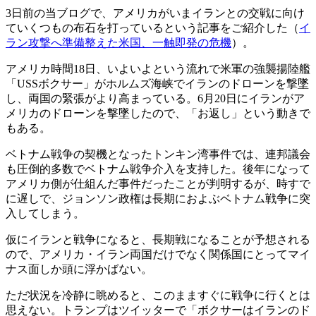
3日前の当ブログで、アメリカがいまイランとの交戦に向け
ていくつもの布石を打っているという記事をご紹介した（
イ
ラン攻撃へ準備整えた米国、一触即発の危機
）。
アメリカ時間18日、いよいよという流れで米軍の強襲揚陸艦
「USSボクサー」がホルムズ海峡でイランのドローンを撃墜
し、両国の緊張がより高まっている。6月20日にイランがア
メリカのドローンを撃墜したので、「お返し」という動きで
もある。
ベトナム戦争の契機となったトンキン湾事件では、連邦議会
も圧倒的多数でベトナム戦争介入を支持した。後年になって
アメリカ側が仕組んだ事件だったことが判明するが、時すで
に遅しで、ジョンソン政権は長期におよぶベトナム戦争に突
入してしまう。
仮にイランと戦争になると、長期戦になることが予想される
ので、アメリカ・イラン両国だけでなく関係国にとってマイ
ナス面しか頭に浮かばない。
ただ状況を冷静に眺めると、このまますぐに戦争に行くとは
思えない。トランプはツイッターで「ボクサーはイランのド