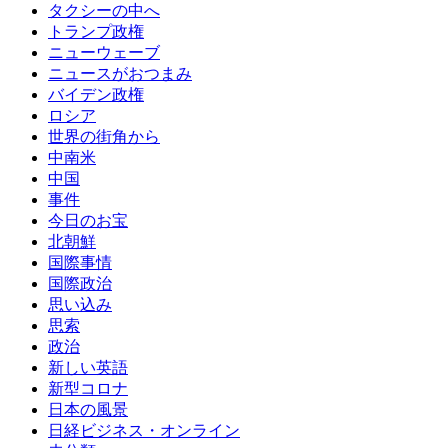
タクシーの中へ
トランプ政権
ニューウェーブ
ニュースがおつまみ
バイデン政権
ロシア
世界の街角から
中南米
中国
事件
今日のお宝
北朝鮮
国際事情
国際政治
思い込み
思索
政治
新しい英語
新型コロナ
日本の風景
日経ビジネス・オンライン