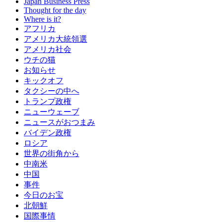
Japan Business Press
Thought for the day
Where is it?
アフリカ
アメリカ大統領選
アメリカ社会
ウチの猫
お知らせ
キックオフ
タクシーの中へ
トランプ政権
ニューウェーブ
ニュースがおつまみ
バイデン政権
ロシア
世界の街角から
中南米
中国
事件
今日のお宝
北朝鮮
国際事情