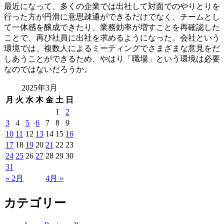
最近になって、多くの企業では出社して対面でのやりとりを
行った方が円滑に意思疎通ができるだけでなく、チームとし
て一体感を醸成できたり、業務効率が増すことを再確認した
ことで、再び社員に出社を求めるようになった。会社という
環境では、複数人によるミーティングでさまざまな意見をだ
しあうことができるため、やはり「職場」という環境は必要
なのではないだろうか。
2025年3月
月
火
水
木
金
土
日
1
2
3
4
5
6
7
8
9
10
11
12
13
14
15
16
17
18
19
20
21
22
23
24
25
26
27
28
29
30
31
« 2月
4月 »
カテゴリー