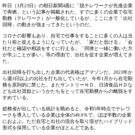
昨日（3月23日）の朝日新聞4面に「脱テレワークが先進企業
で再燃」という記事が掲載された。すでに多くの企業で在宅
勤務（テレワーク）が一般化しているが、ここにきて「出社
回帰」の動きが強まってきたというのだ。
コロナの影響もあり、自宅で仕事をすることに多くの人は当
たり前と捉えるようになっていたが、「家だと怠ける」「会
社だと確認や相談をすぐに行える」「同僚と一緒に働いた方
が学ぶことが多い」等の理由で、出社を促す企業が増えてき
た。
出社回帰を打ち出した企業の代表格はアマゾンだ。2023年か
ら週3日以上の出社を打ち出していたが、今年1月から在宅勤
務を原則的に禁じた。またサントリーＨＤ、日清食品ＨＤな
ども出社奨励というかたちをとって在宅勤務からの離脱をす
すめている。
総務省が出している統計を眺めると、令和5年時点でテレワ
ークを導入している企業は全体の49.9％で、ほぼ半数の企業
におよぶ。ただ在宅と出社の混合を取り混ぜたハイブリッド
形式を採用している企業がほとんどである。