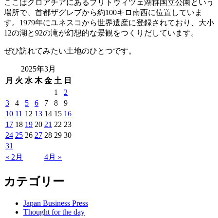
ここはクロアチアにあるプリトヴィツェ湖群国立公園という
場所で、首都ザグレブから約100キロ南西に位置していま
す。1979年にユネスコから世界遺産に登録されており、大小
12の湖と92の滝が幻想的な景観をつくりだしています。
ぜひ訪れてみたい土地のひとつです。
2025年3月
月
火
水
木
金
土
日
1
2
3
4
5
6
7
8
9
10
11
12
13
14
15
16
17
18
19
20
21
22
23
24
25
26
27
28
29
30
31
« 2月
4月 »
カテゴリー
Japan Business Press
Thought for the day