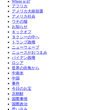
Where is it?
アフリカ
アメリカ大統領選
アメリカ社会
ウチの猫
お知らせ
キックオフ
タクシーの中へ
トランプ政権
ニューウェーブ
ニュースがおつまみ
バイデン政権
ロシア
世界の街角から
中南米
中国
事件
今日のお宝
北朝鮮
国際事情
国際政治
思い込み