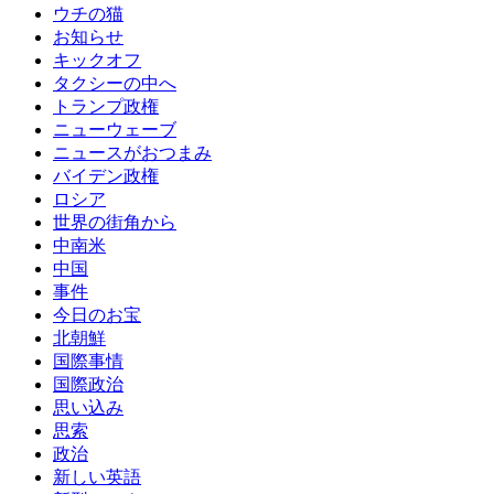
ウチの猫
お知らせ
キックオフ
タクシーの中へ
トランプ政権
ニューウェーブ
ニュースがおつまみ
バイデン政権
ロシア
世界の街角から
中南米
中国
事件
今日のお宝
北朝鮮
国際事情
国際政治
思い込み
思索
政治
新しい英語