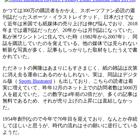
かつては300万の購読者をかかえ、スポーツファン必読の週
刊誌だったスポーツ・イラストレイテッド。 日本だけでな
く近年は米国でも紙媒体の売り上げは伸び悩んでおり、2018
年までは週刊誌だったが、20年からは月刊誌になっていた。
私が米ワシントンに住んでいた時（1982年から2007年）、同
誌を購読していたのを覚えている。他の媒体では見られない
斬新な写真が多く、記事もしっかりした取材をしたうえで書
かれていた。
ただネットの興隆はあまりにもすさまじく、紙の雑誌は次第
に消え去る運命にあるのかもしれない。実は、同誌はデジタ
ル版（
Sports Illustrated
）も出しており、こちらの読者は着
実に増えていて、昨年12月のネット上での訪問者数は5000万
人を超えていた。この数字は4年前の2倍だが、多くの記事は
無料であるため、それが売り上げの上昇には直結しなかっ
た。
1954年創刊なので今年で70年目を迎えており、なんとか存続
してほしいと思うが、時代の流れはその願いに逆行している
ようだ。