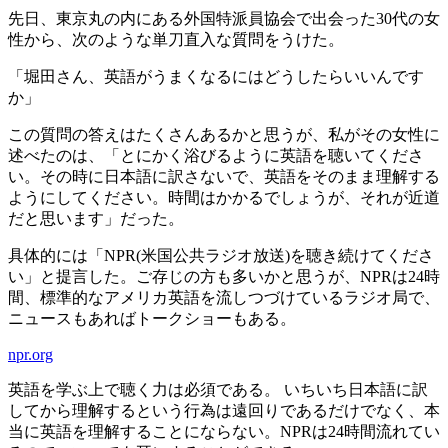
先日、東京丸の内にある外国特派員協会で出会った30代の女
性から、次のような単刀直入な質問をうけた。
「堀田さん、英語がうまくなるにはどうしたらいいんです
か」
この質問の答えはたくさんあるかと思うが、私がその女性に
述べたのは、「とにかく浴びるように英語を聴いてくださ
い。その時に日本語に訳さないで、英語をそのまま理解する
ようにしてください。時間はかかるでしょうが、それが近道
だと思います」だった。
具体的には「NPR(米国公共ラジオ放送)を聴き続けてくださ
い」と提言した。ご存じの方も多いかと思うが、NPRは24時
間、標準的なアメリカ英語を流しつづけているラジオ局で、
ニュースもあればトークショーもある。
npr.org
英語を学ぶ上で聴く力は必須である。 いちいち日本語に訳
してから理解するという行為は遠回りであるだけでなく、本
当に英語を理解することにならない。NPRは24時間流れてい