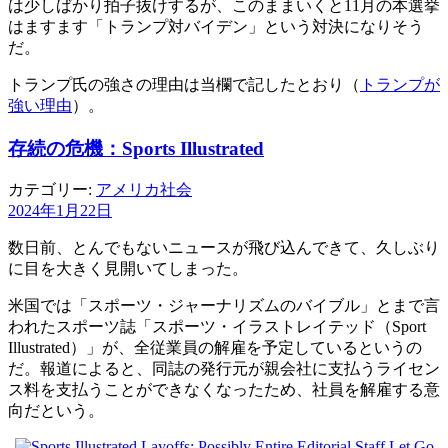
は少しばかり拍子抜けするが、このままいくと11月の本選挙
はますます「トランプ対バイデン」という対決になりそう
だ。
トランプ氏の強さの理由は当欄で記したとおり（
トランプが
強い理由
）。
存続の危機：Sports Illustrated
カテゴリー:
アメリカ社会
2024年1月22日
数日前、とんでもないニュースが飛び込んできて、久しぶり
に目を大きく見開いてしまった。
米国では「スポーツ・ジャーナリズムのバイブル」とまで言
われたスポーツ誌「スポーツ・イラストレイテッド（Sport
Illustrated）」が、全従業員の解雇を予定しているというの
だ。報道によると、同誌の発行元が親会社に支払うライセン
ス料を支払うことができなくなったため、社員を解雇する意
向だという。