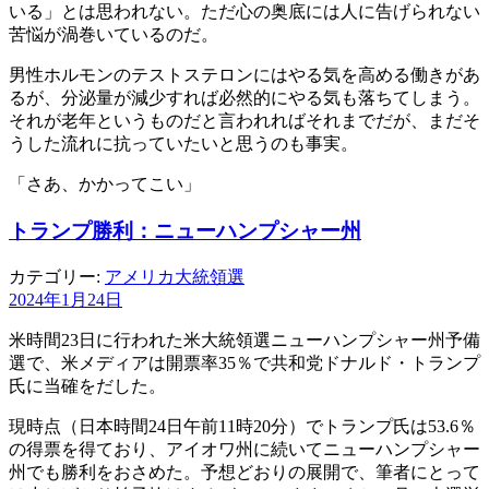
いる」とは思われない。ただ心の奥底には人に告げられない
苦悩が渦巻いているのだ。
男性ホルモンのテストステロンにはやる気を高める働きがあ
るが、分泌量が減少すれば必然的にやる気も落ちてしまう。
それが老年というものだと言われればそれまでだが、まだそ
うした流れに抗っていたいと思うのも事実。
「さあ、かかってこい」
トランプ勝利：ニューハンプシャー州
カテゴリー:
アメリカ大統領選
2024年1月24日
米時間23日に行われた米大統領選ニューハンプシャー州予備
選で、米メディアは開票率35％で共和党ドナルド・トランプ
氏に当確をだした。
現時点（日本時間24日午前11時20分）でトランプ氏は53.6％
の得票を得ており、アイオワ州に続いてニューハンプシャー
州でも勝利をおさめた。予想どおりの展開で、筆者にとって