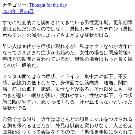
カテゴリー:
Thought for the day
2024年1月26日
すでに社会的にも認知されてきている男性更年期。更年期障
害は女性だけのものではなく、男性もテストステロン（男性
ホルモン）の減少によってさまざまな症状が出る。
早い人は40代から症状に現れるが、私はオクテなのか近年に
なってさまざまな症状が出始めた。女性の場合は閉経前後5
年ほどの期間と言われているが、男性の場合はもっと長く続
くのが一般的だ。
メンタル面ではうつ症状、イライラ、集中力の低下、不安
感、記憶力の低下などで、身体面では筋肉痛、腰痛、関節
痛、筋力の低下、肥満、動悸などがある。それ以外にも、寝
つきが悪い・眠りが浅い、疲れやすい、性欲の低下、うつ状
態に陥りやすい、怒りっぽくなる、汗が止まらないといった
症状がでる。
自覚できる限り、近年はほとんどの項目にマルをつけられる
と胸を張れるほどだが、外見は以前と変わりなく、人と会え
ば笑顔をつくって会話をするので、「男性更年期にやられて