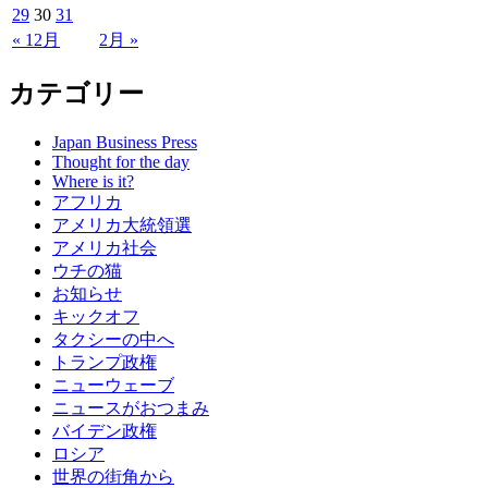
29
30
31
« 12月
2月 »
カテゴリー
Japan Business Press
Thought for the day
Where is it?
アフリカ
アメリカ大統領選
アメリカ社会
ウチの猫
お知らせ
キックオフ
タクシーの中へ
トランプ政権
ニューウェーブ
ニュースがおつまみ
バイデン政権
ロシア
世界の街角から