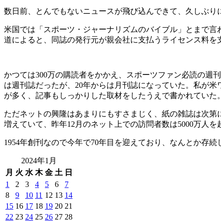
数日前、とんでもないニュースが飛び込んできて、久しぶり
米国では「スポーツ・ジャーナリズムのバイブル」とまで言われたス
道によると、同誌の発行元が親会社に支払うライセンス料を
かつては300万の購読者をかかえ、スポーツファン必読の週
は週刊誌だったが、20年からは月刊誌になっていた。私が米ワ
が多く、記事もしっかりした取材をしたうえで書かれていた
ただネットの興隆はあまりにもすさまじく、紙の雑誌は次第
増えていて、昨年12月のネット上での訪問者数は5000万
1954年創刊なので今年で70年目を迎えており、なんとか
2024年1月
月
火
水
木
金
土
日
1
2
3
4
5
6
7
8
9
10
11
12
13
14
15
16
17
18
19
20
21
22
23
24
25
26
27
28