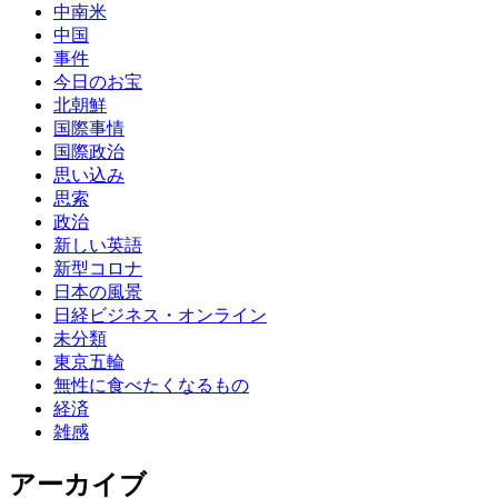
中南米
中国
事件
今日のお宝
北朝鮮
国際事情
国際政治
思い込み
思索
政治
新しい英語
新型コロナ
日本の風景
日経ビジネス・オンライン
未分類
東京五輪
無性に食べたくなるもの
経済
雑感
アーカイブ