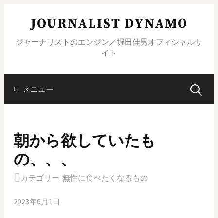
コ
JOURNALIST DYNAMO
ン
テ
ジャーナリストのエンジン／堀田佳男オフィシャルサ
ン
イト
ツ
へ
ス
メニュー
検
キ
ッ
索
プ
朝から欲していたも
:
の、、、
カテゴリー:
無性に食べたくなるもの
2023年6月1日