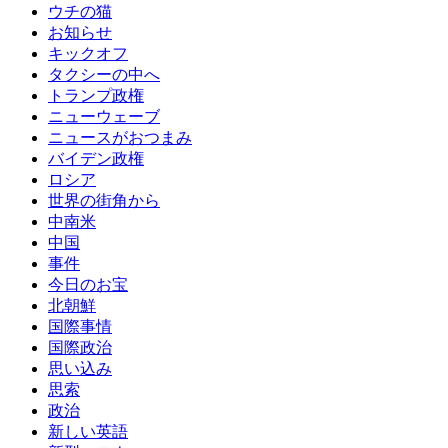
ウチの猫
お知らせ
キックオフ
タクシーの中へ
トランプ政権
ニューウェーブ
ニュースがおつまみ
バイデン政権
ロシア
世界の街角から
中南米
中国
事件
今日のお宝
北朝鮮
国際事情
国際政治
思い込み
思索
政治
新しい英語