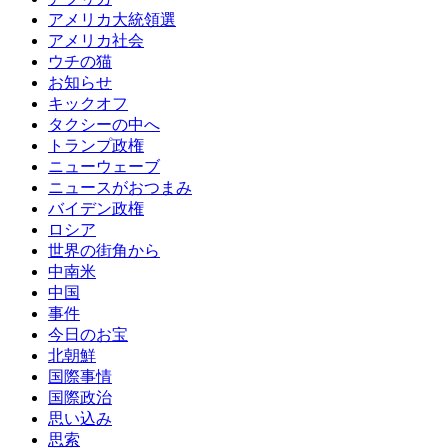
アメリカ大統領選
アメリカ社会
ウチの猫
お知らせ
キックオフ
タクシーの中へ
トランプ政権
ニューウェーブ
ニュースがおつまみ
バイデン政権
ロシア
世界の街角から
中南米
中国
事件
今日のお宝
北朝鮮
国際事情
国際政治
思い込み
思索