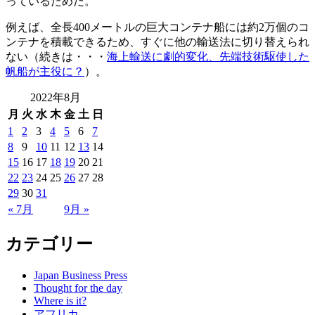
っているためだ。
例えば、全長400メートルの巨大コンテナ船には約2万個のコ
ンテナを積載できるため、すぐに他の輸送法に切り替えられ
ない（続きは・・・
海上輸送に劇的変化、先端技術駆使した
帆船が主役に？
）。
2022年8月
月
火
水
木
金
土
日
1
2
3
4
5
6
7
8
9
10
11
12
13
14
15
16
17
18
19
20
21
22
23
24
25
26
27
28
29
30
31
« 7月
9月 »
カテゴリー
Japan Business Press
Thought for the day
Where is it?
アフリカ