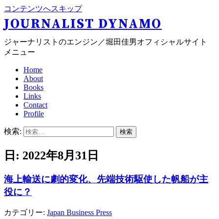
コンテンツへスキップ
JOURNALIST DYNAMO
ジャーナリストのエンジン／堀田佳男オフィシャルサイト
メニュー
Home
About
Books
Links
Contact
Profile
検索:
日: 2022年8月31日
海上輸送に劇的変化、先端技術駆使した帆船が主
役に？
カテゴリー:
Japan Business Press