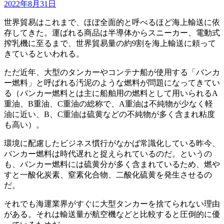
2022年8月31日
世界貿易はこれまで、ほぼ全面的と呼べるほど海上輸送に依
存してきた。運ばれる商品は半導体からスニーカー、電動式
搾乳機に至るまで、世界貿易量の約9割を海上輸送に頼って
きているといわれる。
ただ近年、大型のタンカーやコンテナ船が使用する「バンカ
ー燃料」と呼ばれる汚泥のような燃料が問題になってきてい
る（バンカー燃料とは主に船舶用の燃料として用いられるA
重油、B重油、C重油の総称で、A重油は不純物が少なく軽
油に近い、B、C重油は硫黄などの不純物が多く含まれ粘度
も高い）。
環境に配慮したビジネス慣行がなかば常識化している昨今、
バンカー燃料は時代遅れと捉えられているのだ。というの
も、バンカー燃料には硫黄分が多く含まれているため、燃や
すと一酸化炭素、窒素化合物、二酸化硫黄を発生させるの
だ。
それでも海運業界がすぐに大型タンカーを捨てられない理由
がある。それは輸送量が航空機などと比較すると圧倒的に優