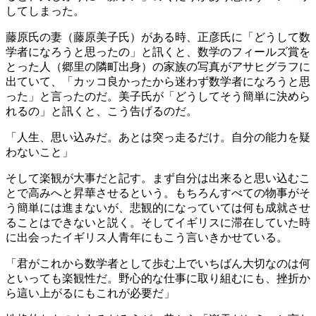
してしまった。
藤原氏の妻（藤原美子氏）がある時、正彦氏に「どうして数
学者になろうと思ったの」と訊くと、数学のフィールズ賞を
とった人（郷里の隣町出身）の家族の写真がアサヒグラフに
出ていて、「カッコ良かったから迷わず数学者になろうと思
った」と言ったのだ。美子氏が「どうしてそう簡単に決めら
れるの」と訊くと、こう告げるのだ。
「人生、思い込みだ。あとは突っ走るだけ。自分の能力を疑
わないこと」
そして楽観が大事だと記す。まず自分は出来ると思い込むこ
とで高みへと昇華させるという。もちろんすべての物事がそ
う簡単には進まないが、悲観的になっていては何も成就させ
ることはできないと説く。そしてイギリスに滞在していた時
に出会ったイギリス人青年にもこう言いきかせている。
「君がこれから数学者として歩む上でいちばん大切なのは何
といっても楽観性だ。野心的な仕事に取り組むにも、挫折か
ら這い上がるにもこれが必要だ」