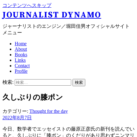
コンテンツへスキップ
JOURNALIST DYNAMO
ジャーナリストのエンジン／堀田佳男オフィシャルサイト
メニュー
Home
About
Books
Links
Contact
Profile
検索:
久しぶりの膝ポン
カテゴリー:
Thought for the day
2022年8月7日
今日、数学者でエッセイストの藤原正彦氏の新刊を読んでい
ると、久しぶりに「膝ポン」のくだりがあり思わずニンマリ