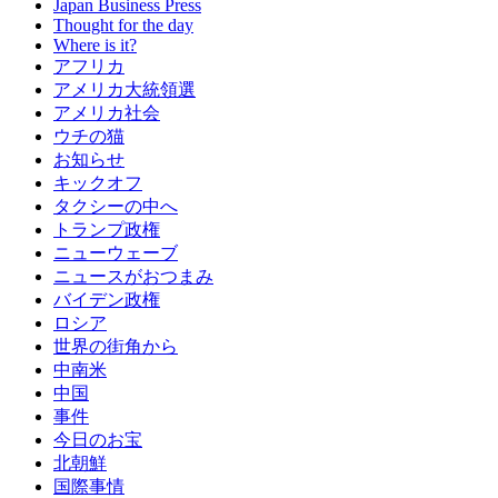
Japan Business Press
Thought for the day
Where is it?
アフリカ
アメリカ大統領選
アメリカ社会
ウチの猫
お知らせ
キックオフ
タクシーの中へ
トランプ政権
ニューウェーブ
ニュースがおつまみ
バイデン政権
ロシア
世界の街角から
中南米
中国
事件
今日のお宝
北朝鮮
国際事情