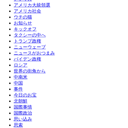
アメリカ大統領選
アメリカ社会
ウチの猫
お知らせ
キックオフ
タクシーの中へ
トランプ政権
ニューウェーブ
ニュースがおつまみ
バイデン政権
ロシア
世界の街角から
中南米
中国
事件
今日のお宝
北朝鮮
国際事情
国際政治
思い込み
思索