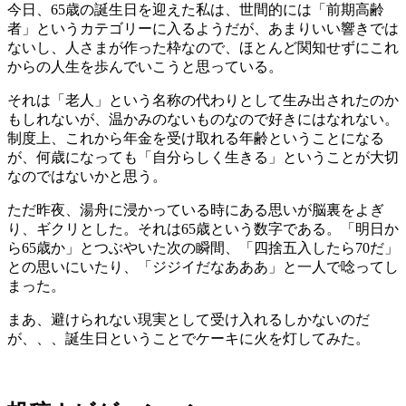
今日、65歳の誕生日を迎えた私は、世間的には「前期高齢
者」というカテゴリーに入るようだが、あまりいい響きでは
ないし、人さまが作った枠なので、ほとんど関知せずにこれ
からの人生を歩んでいこうと思っている。
それは「老人」という名称の代わりとして生み出されたのか
もしれないが、温かみのないものなので好きにはなれない。
制度上、これから年金を受け取れる年齢ということになる
が、何歳になっても「自分らしく生きる」ということが大切
なのではないかと思う。
ただ昨夜、湯舟に浸かっている時にある思いが脳裏をよぎ
り、ギクリとした。それは65歳という数字である。「明日か
ら65歳か」とつぶやいた次の瞬間、「四捨五入したら70だ」
との思いにいたり、「ジジイだなあああ」と一人で唸ってし
まった。
まあ、避けられない現実として受け入れるしかないのだ
が、、、誕生日ということでケーキに火を灯してみた。